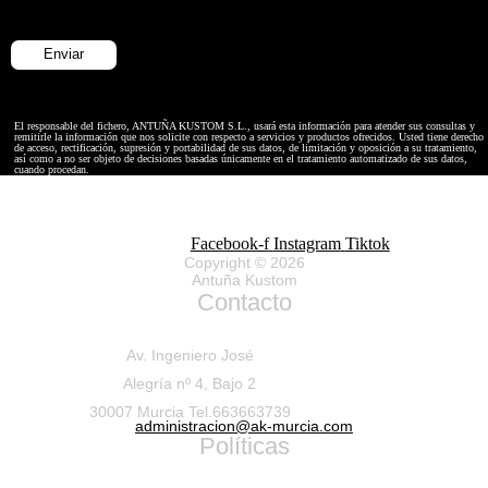
El responsable del fichero, ANTUÑA KUSTOM S.L., usará esta información para atender sus consultas y
remitirle la información que nos solicite con respecto a servicios y productos ofrecidos. Usted tiene derecho
de acceso, rectificación, supresión y portabilidad de sus datos, de limitación y oposición a su tratamiento,
así como a no ser objeto de decisiones basadas únicamente en el tratamiento automatizado de sus datos,
cuando procedan.
Facebook-f
Instagram
Tiktok
Copyright © 2026
Antuña Kustom
Contacto
Av. Ingeniero José
Alegría nº 4, Bajo 2
30007 Murcia Tel.663663739
administracion@ak-murcia.com
Políticas