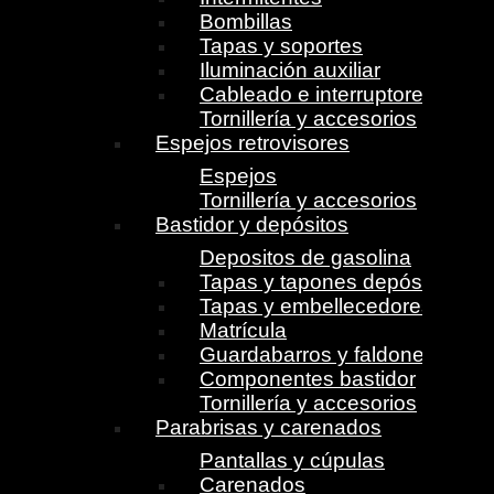
Bombillas
Tapas y soportes
Iluminación auxiliar
Cableado e interruptores
Tornillería y accesorios
Espejos retrovisores
Espejos
Tornillería y accesorios
Bastidor y depósitos
Depositos de gasolina
Tapas y tapones depósito
Tapas y embellecedores
Matrícula
Guardabarros y faldones
Componentes bastidor
Tornillería y accesorios
Parabrisas y carenados
Pantallas y cúpulas
Carenados