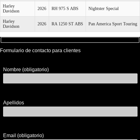
Harley
2026
RH 975 S ABS
Nightster Special
Davidson
Harley
2026
RA 1250 ST ABS
Pan America Sport Touring
Davidson
Formulario de contacto para clientes
Nombre (obligatorio)
Apellidos
Email (obligatorio)