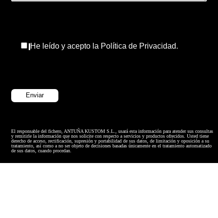
He leído y acepto la Política de Privacidad.
El responsable del fichero, ANTUÑA KUSTOM S.L., usará esta información para atender sus consultas
y remitirle la información que nos solicite con respecto a servicios y productos ofrecidos. Usted tiene
derecho de acceso, rectificación, supresión y portabilidad de sus datos, de limitación y oposición a su
tratamiento, así como a no ser objeto de decisiones basadas únicamente en el tratamiento automatizado
de sus datos, cuando procedan.