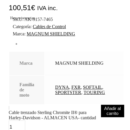
100,51
€
IVA inc.
Hay existencias
SKU:
AK-9157-7465
Categoría:
Cables de Control
Marca:
MAGNUM SHIELDING
Marca
MAGNUM SHIELDING
Familia
DYNA
,
FXR
,
SOFTAIL
,
de
SPORTSTER
,
TOURING
moto
Añadir al
Cable trenzado Sterling Chromite II® para
carrito
Harley-Davidson - ALMACEN USA- cantidad