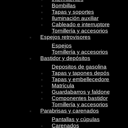
Bombillas
Tapas y soportes
Iluminación auxiliar
Cableado e interruptores
Tornillería y accesorios
Espejos retrovisores
Espejos
Tornillería y accesorios
Bastidor y depósitos
Depositos de gasolina
Tapas y tapones depósito
Tapas y embellecedores
Matrícula
Guardabarros y faldones
Componentes bastidor
Tornillería y accesorios
Parabrisas y carenados
Pantallas y cúpulas
Carenados