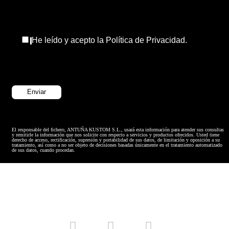
He leído y acepto la Política de Privacidad.
El responsable del fichero, ANTUÑA KUSTOM S.L., usará esta información para atender sus consultas
y remitirle la información que nos solicite con respecto a servicios y productos ofrecidos. Usted tiene
derecho de acceso, rectificación, supresión y portabilidad de sus datos, de limitación y oposición a su
tratamiento, así como a no ser objeto de decisiones basadas únicamente en el tratamiento automatizado
de sus datos, cuando procedan.