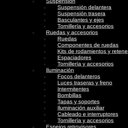
Suspensión
Suspensión delantera
Suspensión trasera
Basculantes y ejes
Tornillería y accesorios
Ruedas y accesorios
Ruedas
Componentes de ruedas
Kits de rodamientos y reten
Espaciadores
Tornillería y accesorios
Iluminación
Focos delanteros
Luces traseras y freno
Intermitentes
Bombillas
Tapas y soportes
Iluminación auxiliar
Cableado e interruptores
Tornillería y accesorios
Espejos retrovisores