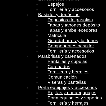
Espejos
Tornillería y accesorios
Bastidor y depósitos
Depositos de gasolina
Tapas y tapones depósito
Tapas y embellecedores
Matrícula
Guardabarros y faldones
Componentes bastidor
Tornillería y accesorios
Parabrisas y carenados
Pantallas y cúpulas
Carenados
Tornillería y herrajes
Comunicación
Viseras y pantallas
Porta equipajes y accesorios
Rejillas y portaequpajes
Porta equipajes y soportes
Tornillería y herrajes