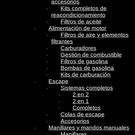
accesorios
Kits completos de
reacondicionamiento
Filtros de aceite
Alimentación de motor
Filtros de aire y elementos
filtrantes
Carburadores
Gestión de combustible
Filtros de gasolina
Bombas de gasolina
Kits de carburación
Escape
Sistemas completos
2 en 2
2 en 1
Completos
Colas de escape
Accesorios
Manillares y mandos manuales
Manillares