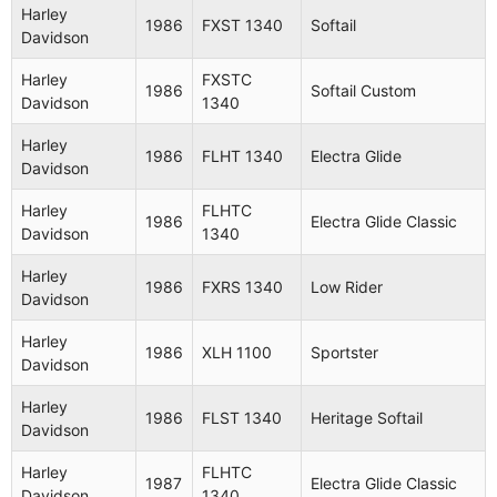
Davidson
1000
Harley
1986
FXST 1340
Softail
Davidson
Harley
FXRS
1982
Super Glide II
Davidson
1340 II
Harley
FXSTC
1986
Softail Custom
Davidson
1340
Harley
FXS
1982
Low Rider
Davidson
1340
Harley
1986
FLHT 1340
Electra Glide
Davidson
Harley
XLH
1982
Sportster
Davidson
1000
Harley
FLHTC
1986
Electra Glide Classic
Davidson
1340
Harley
FLH
1983
Electra Glide
Davidson
1340
Harley
1986
FXRS 1340
Low Rider
Davidson
Harley
FLTC
Tour Glide
1983
Davidson
1340
Classic
Harley
1986
XLH 1100
Sportster
Davidson
Harley
XLH
1983
Sportster
Davidson
1000
Harley
1986
FLST 1340
Heritage Softail
Davidson
Harley
FXDG
1983
Davidson
1340
Harley
FLHTC
1987
Electra Glide Classic
Davidson
1340