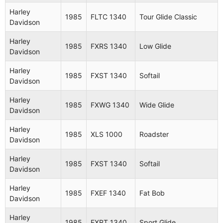
Fabricante
Año
Modelo
Nombre
Harley
1985
FLTC 1340
Tour Glide Classic
Davidson
Harley
FLHS
Electra Glide
1980
Davidson
1200
Sport
Harley
1985
FXRS 1340
Low Glide
Davidson
Harley
FXB
1981
Sturgis
Davidson
1340
Harley
1985
FXST 1340
Softail
Davidson
Harley
FXE
1981
Super Glide
Davidson
1340
Harley
1985
FXWG 1340
Wide Glide
Davidson
Harley
FLHC
Electra Glide
1981
Davidson
1340
Classic
Harley
1985
XLS 1000
Roadster
Davidson
Harley
FXS
1981
Low Rider
Davidson
1340
Harley
1985
FXST 1340
Softail
Davidson
Harley
FLH
1981
Electra Glide
Davidson
1340
Harley
1985
FXEF 1340
Fat Bob
Davidson
Harley
FXEF
1981
Fat Bob
Davidson
1340
Harley
1985
FXRT 1340
Sport Glide