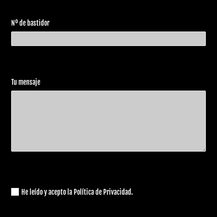
1987
Davidson
1340
Softail
Nº de bastidor
Harley
FXLR
Low Rider
1987
Davidson
1340
Custom
Harley
FXST
1987
Softail
Davidson
1340
Tu mensaje
Harley
XLH
1987
Sportster
Davidson
1100
Harley
FLTC
Tour Glide
1988
Davidson
1340
Classic
Harley
FXR
1988
Super Glide
Davidson
1340
Harley
FXST
1988
Softail
Davidson
1340
He leído y acepto la Política de Privacidad.
Harley
FXSTS
Softail
1988
Davidson
1340
Springer