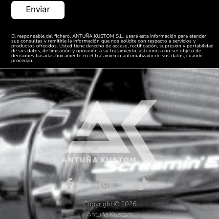
Harley
FLHS
Electra Glide
1988
Davidson
1340
Sport
El responsable del fichero, ANTUÑA KUSTOM S.L., usará esta información para atender
Harley
FLHTC
Electra Glide
sus consultas y remitirle la información que nos solicite con respecto a servicios y
1988
productos ofrecidos. Usted tiene derecho de acceso, rectificación, supresión y portabilidad
Davidson
1340
Classic
de sus datos, de limitación y oposición a su tratamiento, así como a no ser objeto de
decisiones basadas únicamente en el tratamiento automatizado de sus datos, cuando
procedan.
Harley
FLST
Heritage
1988
Davidson
1340
Softail
Heritage
Harley
FLSTC
1988
Softail
Davidson
1340
Classic
Harley
FXLR
Low Rider
1988
Davidson
1340
Custom
Harley
FXRT
1988
Sport Glide
Davidson
1340
Harley
FXRS
1988
Low Rider
Davidson
1340
Copyright © 2026
Antuña Kustom