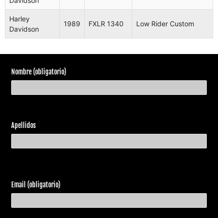
Davidson
Harley
FLHT
1986
Electra Glide
Davidson
1340
Harley
1989
FXLR 1340
Low Rider Custom
Davidson
Harley
FLHTC
Electra Glide
1986
Davidson
1340
Classic
Harley
FXRS
1986
Low Rider
Davidson
1340
Nombre (obligatorio)
Harley
XLH
1986
Sportster
Davidson
1100
Harley
FLST
Heritage
1986
Apellidos
Davidson
1340
Softail
Harley
FLHTC
Electra Glide
1987
Davidson
1340
Classic
Harley
FLTC
Tour Glide
1987
Email (obligatorio)
Davidson
1340
Classic
Harley
FXSTC
Softail
1987
Davidson
1340
Custom