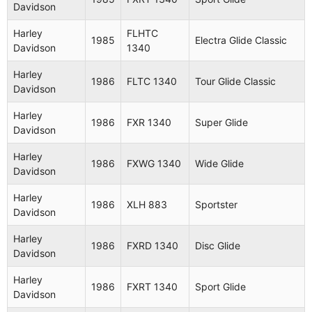
Davidson
Harley
XLS
1981
Roadster
Davidson
1000
Harley
FLHTC
1985
Electra Glide Classic
Davidson
1340
Harley
FLH
1982
Electra Glide
Davidson
1340
Harley
1986
FLTC 1340
Tour Glide Classic
Davidson
Harley
FLT
1982
Tour Glide
Davidson
1340
Harley
1986
FXR 1340
Super Glide
Davidson
Harley
FXR
1982
Super Glide II
Davidson
1340 II
Harley
1986
FXWG 1340
Wide Glide
Davidson
Harley
FLHC
Electra Glide
1982
Davidson
1340
Classic
Harley
1986
XLH 883
Sportster
Davidson
Harley
FXB
1982
Sturgis
Davidson
1340
Harley
1986
FXRD 1340
Disc Glide
Davidson
Harley
FXE
1982
Super Glide
Davidson
1340
Harley
1986
FXRT 1340
Sport Glide
Davidson
Harley
XLS
1982
Roadster