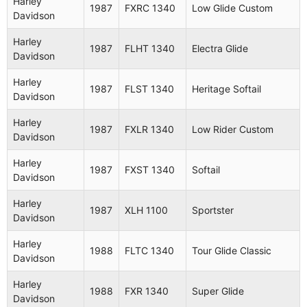
Harley
1987
FXRC 1340
Low Glide Custom
Davidson
Harley
FXSB
1984
Low Rider
Davidson
1340
Harley
1987
FLHT 1340
Electra Glide
Davidson
Harley
FXWG
1984
Wide Glide
Davidson
1340
Harley
1987
FLST 1340
Heritage Softail
Davidson
Harley
XLH
1984
Sportster
Davidson
1000
Harley
1987
FXLR 1340
Low Rider Custom
Davidson
Harley
XLX
1984
Sportster
Davidson
1000
Harley
1987
FXST 1340
Softail
Davidson
Harley
XR
1984
Davidson
1000
Harley
1987
XLH 1100
Sportster
Davidson
Harley
FLHTC
Electra Glide
1984
Davidson
1340
Classic
Harley
1988
FLTC 1340
Tour Glide Classic
Davidson
Harley
FLTC
Tour Glide
1984
Davidson
1340
Classic
Harley
1988
FXR 1340
Super Glide
Davidson
Harley
FXRS