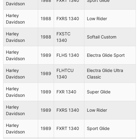
1988
FXRT 1340
Sport Glide
Davidson
Harley
FXST
1985
Softail
Davidson
1340
Harley
1988
FXRS 1340
Low Rider
Davidson
Harley
FXWG
1985
Wide Glide
Davidson
1340
Harley
FXSTC
1988
Softail Custom
Davidson
1340
Harley
XLS
1985
Roadster
Davidson
1000
Harley
1989
FLHS 1340
Electra Glide Sport
Davidson
Harley
FXST
1985
Softail
Davidson
1340
Harley
FLHTCU
Electra Glide Ultra
1989
Davidson
1340
Classic
Harley
FXEF
1985
Fat Bob
Davidson
1340
Harley
1989
FXR 1340
Super Glide
Davidson
Harley
FXRT
1985
Sport Glide
Davidson
1340
Harley
1989
FXRS 1340
Low Rider
Davidson
Harley
FLHTC
Electra Glide
1985
Davidson
1340
Classic
Harley
1989
FXRT 1340
Sport Glide
Davidson
Harley
FLTC
Tour Glide
1986