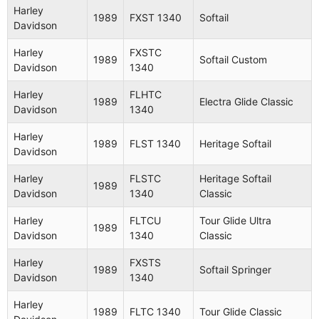
Davidson
1340
Classic
Harley
1989
FXST 1340
Softail
Davidson
Harley
FXR
1986
Super Glide
Davidson
1340
Harley
FXSTC
1989
Softail Custom
Davidson
1340
Harley
FXWG
1986
Wide Glide
Davidson
1340
Harley
FLHTC
1989
Electra Glide Classic
Davidson
1340
Harley
XLH
1986
Sportster
Davidson
883
Harley
1989
FLST 1340
Heritage Softail
Davidson
Harley
FXRD
1986
Disc Glide
Davidson
1340
Harley
FLSTC
Heritage Softail
1989
Davidson
1340
Classic
Harley
FXRT
1986
Sport Glide
Davidson
1340
Harley
FLTCU
Tour Glide Ultra
1989
Davidson
1340
Classic
Harley
FXST
1986
Softail
Davidson
1340
Harley
FXSTS
1989
Softail Springer
Davidson
1340
Harley
FXSTC
Softail
1986
Davidson
1340
Custom
Harley
1989
FLTC 1340
Tour Glide Classic