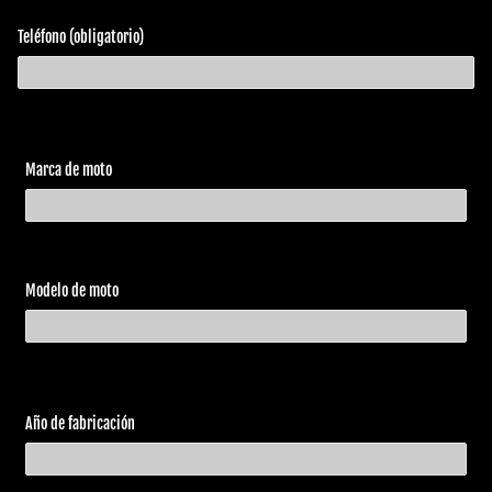
Harley
XLH
Teléfono (obligatorio)
1987
Sportster
Davidson
883
Harley
FLHS
Electra Glide
1987
Davidson
1340
Sport
Harley
FXR
Marca de moto
1987
Super Glide
Davidson
1340
Harley
FXRS
1987
Low Rider
Davidson
1340
Modelo de moto
Harley
FXRT
1987
Sport Glide
Davidson
1340
Harley
FXRC
Low Glide
1987
Davidson
1340
Custom
Harley
FLHT
Año de fabricación
1987
Electra Glide
Davidson
1340
Harley
FLST
Heritage