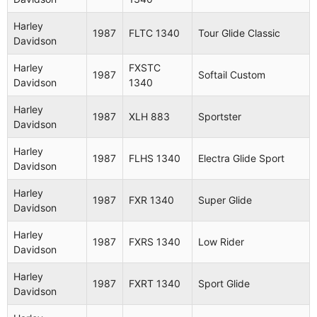
Harley
FXE
1983
Super Glide
Davidson
1340
Harley
1987
FLTC 1340
Tour Glide Classic
Davidson
Harley
XLX
1983
Sportster
Davidson
1000
Harley
FXSTC
1987
Softail Custom
Davidson
1340
Harley
FLHTC
Electra Glide
1983
Davidson
1340
Classic
Harley
1987
XLH 883
Sportster
Davidson
Harley
FLHT
1983
Electra Glide
Davidson
1340
Harley
1987
FLHS 1340
Electra Glide Sport
Davidson
Harley
FLT
1983
Tour Glide
Davidson
1340
Harley
1987
FXR 1340
Super Glide
Davidson
Harley
FXR
1983
Super Glide II
Davidson
1340 II
Harley
1987
FXRS 1340
Low Rider
Davidson
Harley
FXRDG
1984
Disc Glide
Davidson
1340
Harley
1987
FXRT 1340
Sport Glide
Davidson
Harley
FXRT
1984
Sport Glide
Davidson
1340