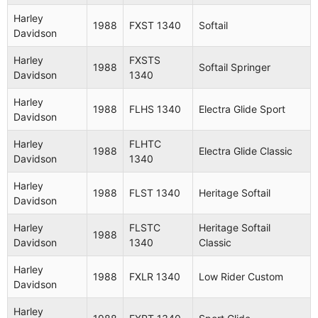
1984
Low Glide
Davidson
1340
Harley
1988
FXST 1340
Softail
Davidson
Harley
FXE
1984
Super Glide
Davidson
1340
Harley
FXSTS
1988
Softail Springer
Davidson
1340
Harley
XLS
1984
Roadster
Davidson
1000
Harley
1988
FLHS 1340
Electra Glide Sport
Davidson
Harley
FXRC
Low Glide
1985
Davidson
1340
Custom
Harley
FLHTC
1988
Electra Glide Classic
Davidson
1340
Harley
XLH
1985
Sportster
Davidson
1000
Harley
1988
FLST 1340
Heritage Softail
Davidson
Harley
XLX
1985
Sportster
Davidson
1000
Harley
FLSTC
Heritage Softail
1988
Davidson
1340
Classic
Harley
FLTC
Tour Glide
1985
Davidson
1340
Classic
Harley
1988
FXLR 1340
Low Rider Custom
Davidson
Harley
FXRS
1985
Low Glide
Davidson
1340
Harley