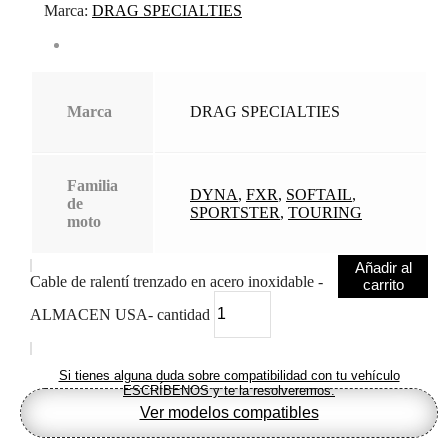
Marca:
DRAG SPECIALTIES
Marca
DRAG SPECIALTIES
Familia
DYNA
,
FXR
,
SOFTAIL
,
de
SPORTSTER
,
TOURING
moto
Añadir al
Cable de ralentí trenzado en acero inoxidable -
carrito
ALMACEN USA- cantidad
Si tienes alguna duda sobre compatibilidad con tu vehículo
ESCRÍBENOS y te la resolveremos.
Ver modelos compatibles