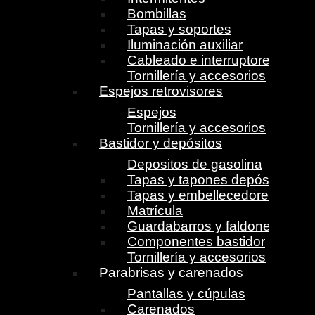
Bombillas
Tapas y soportes
Iluminación auxiliar
Cableado e interruptores
Tornillería y accesorios
Espejos retrovisores
Espejos
Tornillería y accesorios
Bastidor y depósitos
Depositos de gasolina
Tapas y tapones depósito
Tapas y embellecedores
Matrícula
Guardabarros y faldones
Componentes bastidor
Tornillería y accesorios
Parabrisas y carenados
Pantallas y cúpulas
Carenados