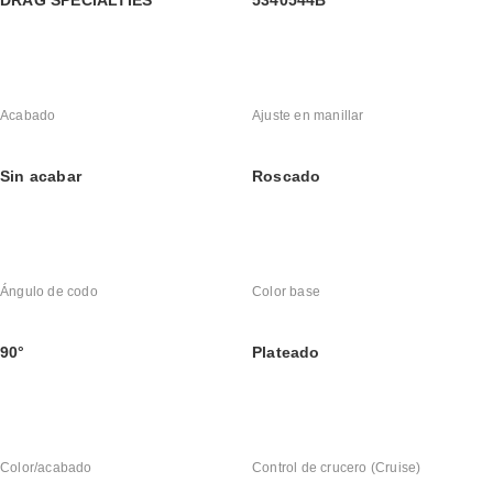
DRAG SPECIALTIES
5340544B
Acabado
Ajuste en manillar
Sin acabar
Roscado
Ángulo de codo
Color base
90°
Plateado
Color/acabado
Control de crucero (Cruise)