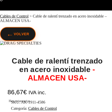
Cables de Control
>
Cable de ralentí trenzado en acero inoxidable –
ALMACEN USA-
←
VOLVER
Cable de ralentí trenzado
en acero inoxidable
-
ALMACEN USA-
86,67
€
IVA inc.
Hay existencias
SKU:
AK-1911-4586
Categoría:
Cables de Control