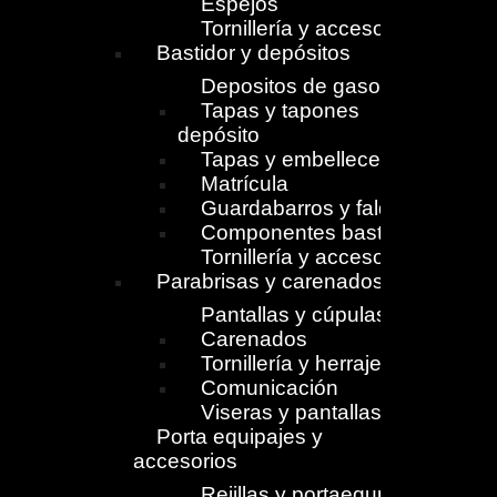
Espejos
Tornillería y accesorios
Bastidor y depósitos
Depositos de gasolina
Tapas y tapones
depósito
Tapas y embellecedores
Matrícula
Guardabarros y faldones
Componentes bastidor
Tornillería y accesorios
Parabrisas y carenados
Pantallas y cúpulas
Carenados
Tornillería y herrajes
Comunicación
Viseras y pantallas
Porta equipajes y
accesorios
Rejillas y portaequpajes