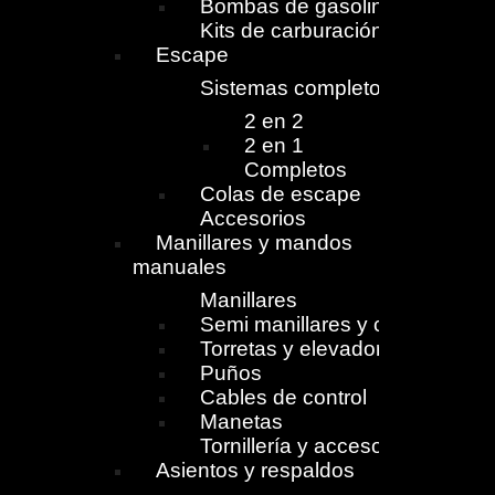
Bombas de gasolina
Kits de carburación
Escape
Sistemas completos
2 en 2
2 en 1
Completos
Colas de escape
Accesorios
Manillares y mandos
manuales
Manillares
Semi manillares y cierres
Torretas y elevadores
Puños
Cables de control
Manetas
Tornillería y accesorios
Asientos y respaldos