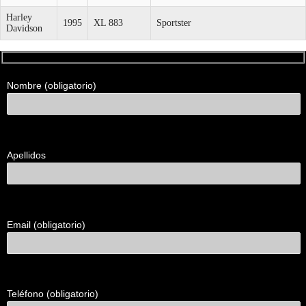
Harley
1995
XL 883
Sportster
Davidson
Formulario
Nombre (obligatorio)
de
contacto
para
clientes
Apellidos
Email (obligatorio)
Teléfono (obligatorio)