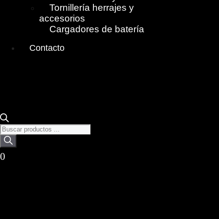
Tornillería herrajes y
accesorios
Cargadores de batería
Contacto
Búsqueda
de
productos
0