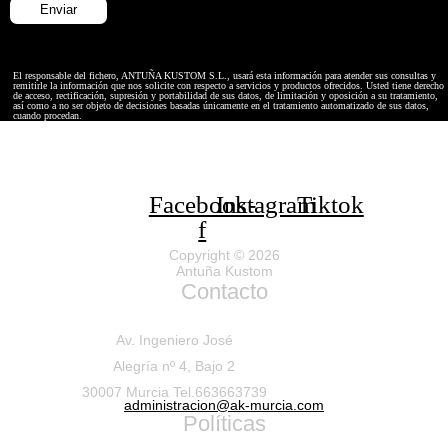
El responsable del fichero, ANTUÑA KUSTOM S.L., usará esta información para atender sus consultas y
remitirle la información que nos solicite con respecto a servicios y productos ofrecidos. Usted tiene derecho
de acceso, rectificación, supresión y portabilidad de sus datos, de limitación y oposición a su tratamiento,
así como a no ser objeto de decisiones basadas únicamente en el tratamiento automatizado de sus datos,
cuando procedan.
Facebook-
Instagram
Tiktok
f
Copyright © 2026
Antuña Kustom
Contacto
Av. Ingeniero José
Alegría nº 4, Bajo 2
30007 Murcia Tel.663663739
administracion@ak-murcia.com
Políticas