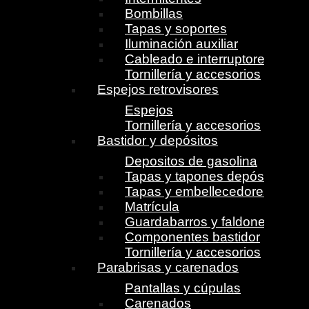
Bombillas
Tapas y soportes
Iluminación auxiliar
Cableado e interruptores
Tornillería y accesorios
Espejos retrovisores
Espejos
Tornillería y accesorios
Bastidor y depósitos
Depositos de gasolina
Tapas y tapones depósito
Tapas y embellecedores
Matrícula
Guardabarros y faldones
Componentes bastidor
Tornillería y accesorios
Parabrisas y carenados
Pantallas y cúpulas
Carenados