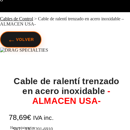
Cables de Control
>
Cable de ralentí trenzado en acero inoxidable –
ALMACEN USA-
←
VOLVER
Cable de ralentí trenzado
en acero inoxidable
-
ALMACEN USA-
78,69
€
IVA inc.
Hay existencias
SKU:
AK-1201-6910