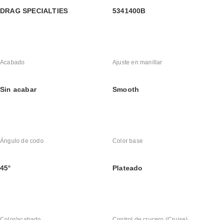
DRAG SPECIALTIES
5341400B
Acabado
Ajuste en manillar
Sin acabar
Smooth
Ángulo de codo
Color base
45°
Plateado
Color/acabado
Control de crucero (Cruise)