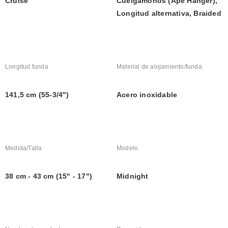
Cruise
Cuelgamonos (Ape Hanger), 
Longitud alternativa, Braided
Longitud funda
Material de alojamiento/funda
141,5 cm (55-3/4")
Acero inoxidable
Medida/Talla
Modelo
38 cm - 43 cm (15" - 17")
Midnight