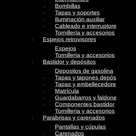
Bombillas
Tapas y soportes
Iluminación auxiliar
Cableado e interruptores
Tornillería y accesorios
Espejos retrovisores
Espejos
Tornillería y accesorios
Bastidor y depósitos
Depositos de gasolina
Tapas y tapones depósito
Tapas y embellecedores
Matrícula
Guardabarros y faldones
Componentes bastidor
Tornillería y accesorios
Parabrisas y carenados
Pantallas y cúpulas
Carenados