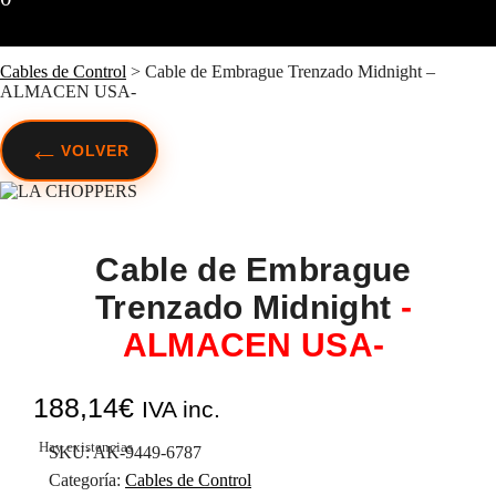
Cables de Control
>
Cable de Embrague Trenzado Midnight –
ALMACEN USA-
←
VOLVER
Cable de Embrague
Trenzado Midnight
-
ALMACEN USA-
188,14
€
IVA inc.
Hay existencias
SKU:
AK-9449-6787
Categoría:
Cables de Control