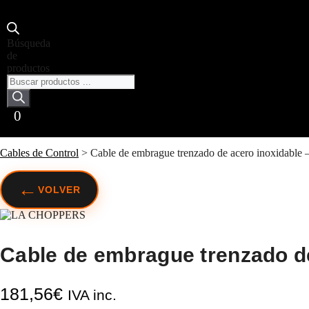
Búsqueda
de
productos
0
Cables de Control
>
Cable de embrague trenzado de acero inoxida
←
VOLVER
Cable de embrague trenzado d
181,56
€
IVA inc.