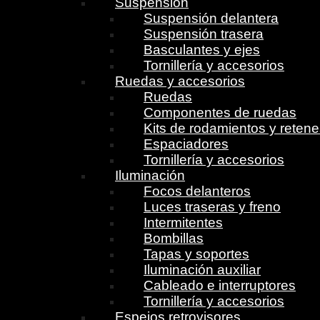
Suspensión
Suspensión delantera
Suspensión trasera
Basculantes y ejes
Tornillería y accesorios
Ruedas y accesorios
Ruedas
Componentes de ruedas
Kits de rodamientos y reten
Espaciadores
Tornillería y accesorios
Iluminación
Focos delanteros
Luces traseras y freno
Intermitentes
Bombillas
Tapas y soportes
Iluminación auxiliar
Cableado e interruptores
Tornillería y accesorios
Espejos retrovisores