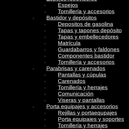
Espejos
Tornillería y accesorios
Bastidor y depósitos
Depositos de gasolina
Tapas y tapones depósito
Tapas y embellecedores
Matrícula
Guardabarros y faldones
Componentes bastidor
Tornillería y accesorios
Parabrisas y carenados
Pantallas y cúpulas
Carenados
Tornillería y herrajes
Comunicación
Viseras y pantallas
Porta equipajes y accesorios
Rejillas y portaequpajes
Porta equipajes y soportes
Tornillería y herrajes