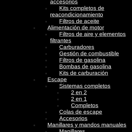
accesorios
Kits completos de
reacondicionamiento
Filtros de aceite
Alimentación de motor
Filtros de aire y elementos
filtrantes
Carburadores
Gestión de combustible
Filtros de gasolina
Bombas de gasolina
Kits de carburación
Escape
Sistemas completos
2 en 2
2 en 1
Completos
Colas de escape
Accesorios
Manillares y mandos manuales
Manillares