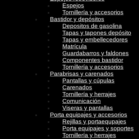
Espejos
Tornillería y accesorios
Bastidor y depósitos
Depositos de gasolina
Tapas y tapones depósito
Tapas y embellecedores
Matrícula
Guardabarros y faldones
Componentes bastidor
Tornillería y accesorios
Parabrisas y carenados
Pantallas y cúpulas
Carenados
Tornillería y herrajes
Comunicación
Viseras y pantallas
Porta equipajes y accesorios
Rejillas y portaequpajes
Porta equipajes y soportes
Tornillería y herrajes