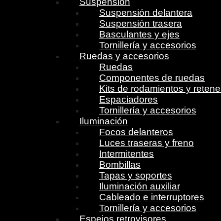
Suspensión
Suspensión delantera
Suspensión trasera
Basculantes y ejes
Tornillería y accesorios
Ruedas y accesorios
Ruedas
Componentes de ruedas
Kits de rodamientos y reten
Espaciadores
Tornillería y accesorios
Iluminación
Focos delanteros
Luces traseras y freno
Intermitentes
Bombillas
Tapas y soportes
Iluminación auxiliar
Cableado e interruptores
Tornillería y accesorios
Espejos retrovisores