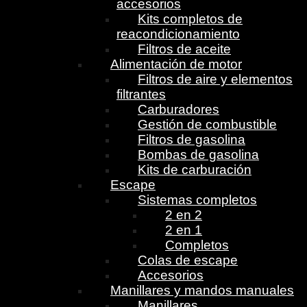
accesorios
Kits completos de
reacondicionamiento
Filtros de aceite
Alimentación de motor
Filtros de aire y elementos
filtrantes
Carburadores
Gestión de combustible
Filtros de gasolina
Bombas de gasolina
Kits de carburación
Escape
Sistemas completos
2 en 2
2 en 1
Completos
Colas de escape
Accesorios
Manillares y mandos manuales
Manillares