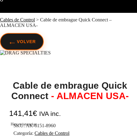
Cables de Control
>
Cable de embrague Quick Connect –
ALMACEN USA-
←
VOLVER
Cable de embrague Quick
Connect
- ALMACEN USA-
141,41
€
IVA inc.
Hay existencias
SKU:
AK-6151-8960
Categoría:
Cables de Control