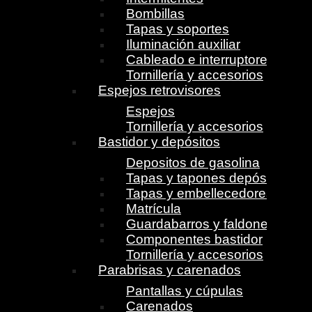
Bombillas
Tapas y soportes
Iluminación auxiliar
Cableado e interruptores
Tornillería y accesorios
Espejos retrovisores
Espejos
Tornillería y accesorios
Bastidor y depósitos
Depositos de gasolina
Tapas y tapones depósito
Tapas y embellecedores
Matrícula
Guardabarros y faldones
Componentes bastidor
Tornillería y accesorios
Parabrisas y carenados
Pantallas y cúpulas
Carenados