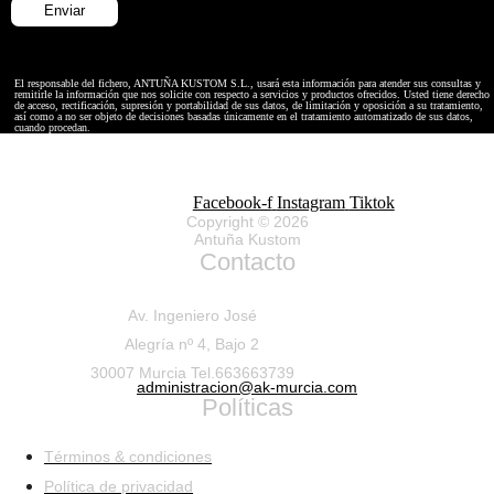
El responsable del fichero, ANTUÑA KUSTOM S.L., usará esta información para atender sus consultas y
remitirle la información que nos solicite con respecto a servicios y productos ofrecidos. Usted tiene derecho
de acceso, rectificación, supresión y portabilidad de sus datos, de limitación y oposición a su tratamiento,
así como a no ser objeto de decisiones basadas únicamente en el tratamiento automatizado de sus datos,
cuando procedan.
Facebook-f
Instagram
Tiktok
Copyright © 2026
Antuña Kustom
Contacto
Av. Ingeniero José
Alegría nº 4, Bajo 2
30007 Murcia Tel.663663739
administracion@ak-murcia.com
Políticas
Términos & condiciones
Política de privacidad