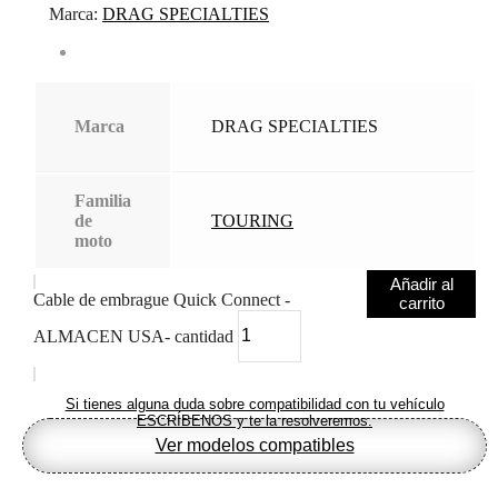
Marca:
DRAG SPECIALTIES
Marca
DRAG SPECIALTIES
Familia
de
TOURING
moto
Añadir al
Cable de embrague Quick Connect -
carrito
ALMACEN USA- cantidad
Si tienes alguna duda sobre compatibilidad con tu vehículo
ESCRÍBENOS y te la resolveremos.
Ver modelos compatibles