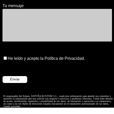
Tu mensaje
He leído y acepto la Política de Privacidad.
El responsable del fichero, ANTUÑA KUSTOM S.L., usará esta información para atender sus consultas y
remitirle la información que nos solicite con respecto a servicios y productos ofrecidos. Usted tiene derecho
de acceso, rectificación, supresión y portabilidad de sus datos, de limitación y oposición a su tratamiento,
así como a no ser objeto de decisiones basadas únicamente en el tratamiento automatizado de sus datos,
cuando procedan.