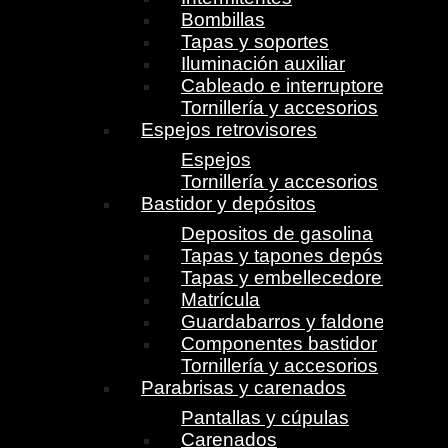
Bombillas
Tapas y soportes
Iluminación auxiliar
Cableado e interruptores
Tornillería y accesorios
Espejos retrovisores
Espejos
Tornillería y accesorios
Bastidor y depósitos
Depositos de gasolina
Tapas y tapones depósito
Tapas y embellecedores
Matrícula
Guardabarros y faldones
Componentes bastidor
Tornillería y accesorios
Parabrisas y carenados
Pantallas y cúpulas
Carenados