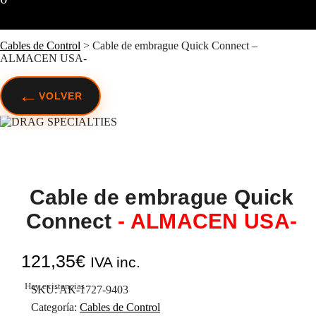
Cables de Control
>
Cable de embrague Quick Connect –
ALMACEN USA-
←
VOLVER
Cable de embrague Quick
Connect
- ALMACEN USA-
121,35
€
IVA inc.
Hay existencias
SKU:
AK-1727-9403
Categoría:
Cables de Control