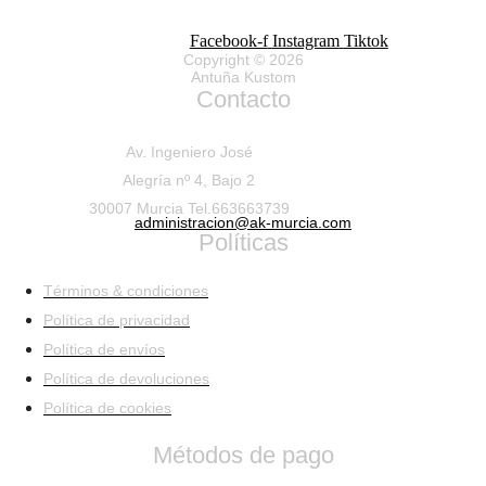
Facebook-f
Instagram
Tiktok
Copyright © 2026
Antuña Kustom
Contacto
Av. Ingeniero José
Alegría nº 4, Bajo 2
30007 Murcia Tel.663663739
administracion@ak-murcia.com
Políticas
Términos & condiciones
Política de privacidad
Política de envíos
Política de devoluciones
Política de cookies
Métodos de pago