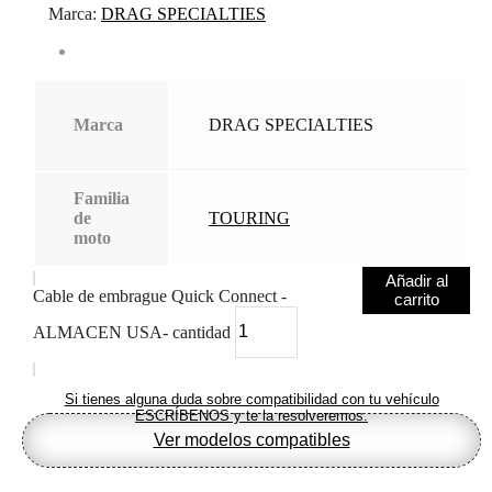
Marca:
DRAG SPECIALTIES
Marca
DRAG SPECIALTIES
Familia
de
TOURING
moto
Añadir al
Cable de embrague Quick Connect -
carrito
ALMACEN USA- cantidad
Si tienes alguna duda sobre compatibilidad con tu vehículo
ESCRÍBENOS y te la resolveremos.
Ver modelos compatibles