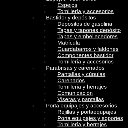
Espejos
Tornillería y accesorios
Bastidor y depósitos
Depositos de gasolina
Tapas y tapones depósito
Tapas y embellecedores
Matrícula
Guardabarros y faldones
Componentes bastidor
Tornillería y accesorios
Parabrisas y carenados
Pantallas y cúpulas
Carenados
Tornillería y herrajes
Comunicación
Viseras y pantallas
Porta equipajes y accesorios
Rejillas y portaequpajes
Porta equipajes y soportes
Tornillería y herrajes