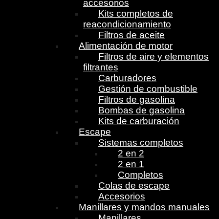
accesorios
Kits completos de
reacondicionamiento
Filtros de aceite
Alimentación de motor
Filtros de aire y elementos
filtrantes
Carburadores
Gestión de combustible
Filtros de gasolina
Bombas de gasolina
Kits de carburación
Escape
Sistemas completos
2 en 2
2 en 1
Completos
Colas de escape
Accesorios
Manillares y mandos manuales
Manillares