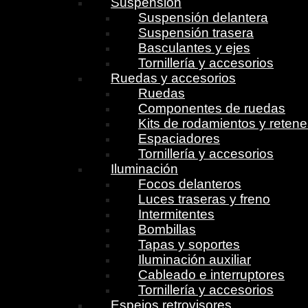
Suspensión
Suspensión delantera
Suspensión trasera
Basculantes y ejes
Tornillería y accesorios
Ruedas y accesorios
Ruedas
Componentes de ruedas
Kits de rodamientos y reten
Espaciadores
Tornillería y accesorios
Iluminación
Focos delanteros
Luces traseras y freno
Intermitentes
Bombillas
Tapas y soportes
Iluminación auxiliar
Cableado e interruptores
Tornillería y accesorios
Espejos retrovisores