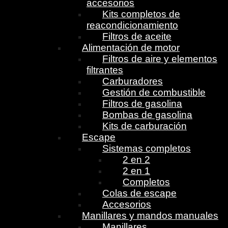
accesorios
Kits completos de
reacondicionamiento
Filtros de aceite
Alimentación de motor
Filtros de aire y elementos
filtrantes
Carburadores
Gestión de combustible
Filtros de gasolina
Bombas de gasolina
Kits de carburación
Escape
Sistemas completos
2 en 2
2 en 1
Completos
Colas de escape
Accesorios
Manillares y mandos manuales
Manillares