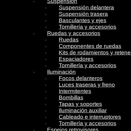
Suspensión
Suspensión delantera
Suspensión trasera
Basculantes y ejes
Tornillería y accesorios
Ruedas y accesorios
Ruedas
Componentes de ruedas
Kits de rodamientos y reten
Espaciadores
Tornillería y accesorios
Iluminación
Focos delanteros
Luces traseras y freno
Intermitentes
Bombillas
Tapas y soportes
Iluminación auxiliar
Cableado e interruptores
Tornillería y accesorios
Espejos retrovisores