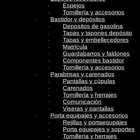
Espejos
Tornillería y accesorios
Bastidor y depósitos
Depositos de gasolina
Tapas y tapones depósito
Tapas y embellecedores
Matrícula
Guardabarros y faldones
Componentes bastidor
Tornillería y accesorios
Parabrisas y carenados
Pantallas y cúpulas
Carenados
Tornillería y herrajes
Comunicación
Viseras y pantallas
Porta equipajes y accesorios
Rejillas y portaequpajes
Porta equipajes y soportes
Tornillería y herrajes