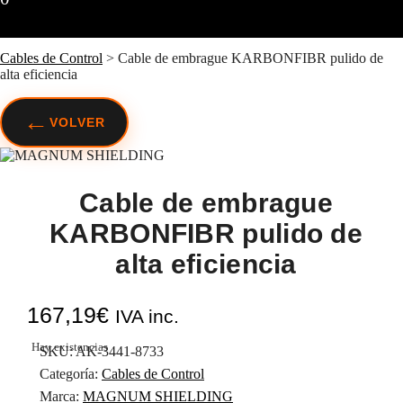
Cables de Control
>
Cable de embrague KARBONFIBR pulido de
alta eficiencia
←
VOLVER
Cable de embrague
KARBONFIBR pulido de
alta eficiencia
167,19
€
IVA inc.
Hay existencias
SKU:
AK-3441-8733
Categoría:
Cables de Control
Marca:
MAGNUM SHIELDING