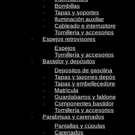
Bombillas
Tapas y soportes
Iluminación auxiliar
Cableado e interruptores
Tornillería y accesorios
Espejos retrovisores
Espejos
Tornillería y accesorios
Bastidor y depósitos
Depositos de gasolina
Tapas y tapones depósito
Tapas y embellecedores
Matrícula
Guardabarros y faldones
Componentes bastidor
Tornillería y accesorios
Parabrisas y carenados
Pantallas y cúpulas
Carenados