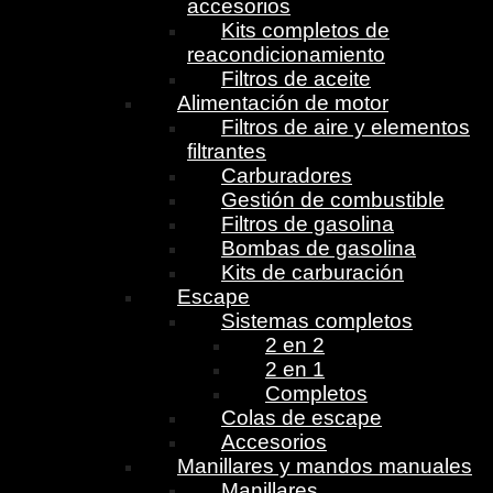
accesorios
Kits completos de
reacondicionamiento
Filtros de aceite
Alimentación de motor
Filtros de aire y elementos
filtrantes
Carburadores
Gestión de combustible
Filtros de gasolina
Bombas de gasolina
Kits de carburación
Escape
Sistemas completos
2 en 2
2 en 1
Completos
Colas de escape
Accesorios
Manillares y mandos manuales
Manillares