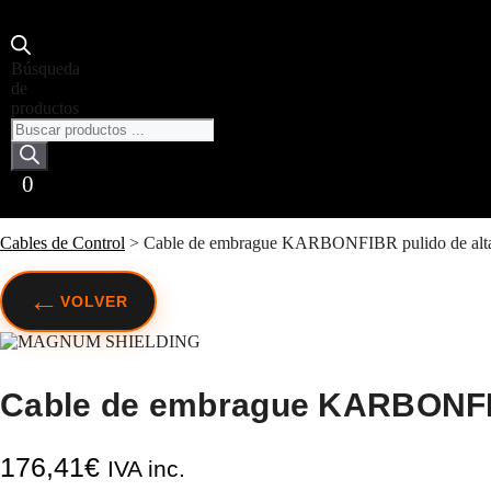
Búsqueda
de
productos
0
Cables de Control
>
Cable de embrague KARBONFIBR pulido de alta 
←
VOLVER
Cable de embrague KARBONFIBR
176,41
€
IVA inc.