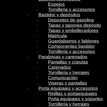
Espejos
Tornillería y accesorios
Bastidor y depósitos
Depositos de gasolina
Tapas y tapones depósito
Tapas y embellecedores
Matrícula
Guardabarros y faldones
Componentes bastidor
Tornillería y accesorios
Parabrisas y carenados
Pantallas y cúpulas
Carenados
Tornillería y herrajes
Comunicación
Viseras y pantallas
Porta equipajes y accesorios
Rejillas y portaequpajes
Porta equipajes y soportes
Tornillería y herrajes