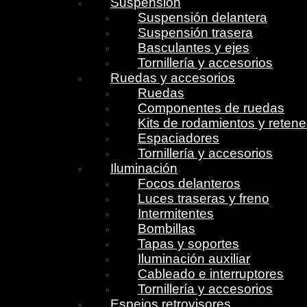
Suspensión
Suspensión delantera
Suspensión trasera
Basculantes y ejes
Tornillería y accesorios
Ruedas y accesorios
Ruedas
Componentes de ruedas
Kits de rodamientos y reten
Espaciadores
Tornillería y accesorios
Iluminación
Focos delanteros
Luces traseras y freno
Intermitentes
Bombillas
Tapas y soportes
Iluminación auxiliar
Cableado e interruptores
Tornillería y accesorios
Espejos retrovisores