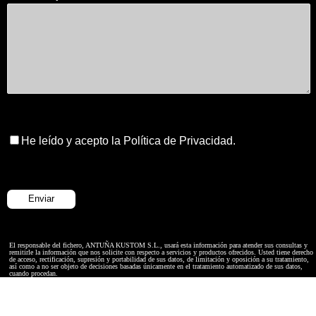
He leído y acepto la Política de Privacidad.
El responsable del fichero, ANTUÑA KUSTOM S.L., usará esta información para atender sus consultas y
remitirle la información que nos solicite con respecto a servicios y productos ofrecidos. Usted tiene derecho
de acceso, rectificación, supresión y portabilidad de sus datos, de limitación y oposición a su tratamiento,
así como a no ser objeto de decisiones basadas únicamente en el tratamiento automatizado de sus datos,
cuando procedan.