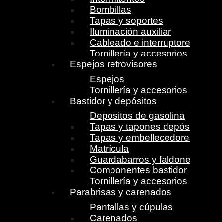
Bombillas
Tapas y soportes
Iluminación auxiliar
Cableado e interruptores
Tornillería y accesorios
Espejos retrovisores
Espejos
Tornillería y accesorios
Bastidor y depósitos
Depositos de gasolina
Tapas y tapones depósito
Tapas y embellecedores
Matrícula
Guardabarros y faldones
Componentes bastidor
Tornillería y accesorios
Parabrisas y carenados
Pantallas y cúpulas
Carenados