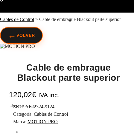
Cables de Control
>
Cable de embrague Blackout parte superior
←
VOLVER
Cable de embrague
Blackout parte superior
120,02
€
IVA inc.
Hay existencias
SKU:
AK-2324-9124
Categoría:
Cables de Control
Marca:
MOTION PRO