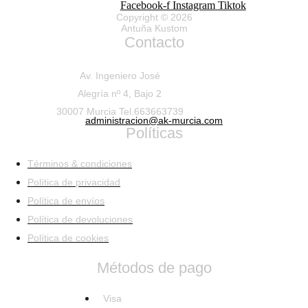
Facebook-f
Instagram
Tiktok
Copyright © 2026
Antuña Kustom
Contacto
Av. Ingeniero José
Alegría nº 4, Bajo 2
30007 Murcia Tel.663663739
administracion@ak-murcia.com
Políticas
Términos & condiciones
Política de privacidad
Política de envíos
Política de devoluciones
Política de cookies
Métodos de pago
Visa