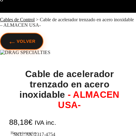
Cables de Control
>
Cable de acelerador trenzado en acero inoxidable
– ALMACEN USA-
←
VOLVER
Cable de acelerador
trenzado en acero
inoxidable
- ALMACEN
USA-
88,18
€
IVA inc.
Hay existencias
SKU:
AK-2317-4754