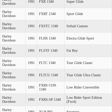
1991
FXR 1340
Super Glide
Davidson
Harley
1991
FXRT 1340
Sport Glide
Davidson
Harley
1991
FXSTC 1340
Softail Custom
Davidson
Harley
1991
FLHS 1340
Electra Glide Sport
Davidson
Harley
1991
FLSTF 1340
Fat Boy
Davidson
Harley
1991
FLTC 1340
Tour Glide Classic
Davidson
Harley
1991
FLTCU 1340
Tour Glide Ultra Classic
Davidson
Harley
FXRS CON.
1991
Low Rider Convertible
Davidson
1340
Harley
Low Rider Sport Edition
1991
FXRS-SP 1340
Davidson
(Fxrsl)
Harley
1991
XLH 883
Sportster