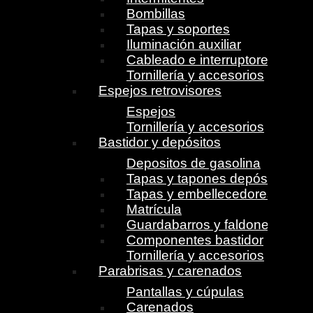
Bombillas
Tapas y soportes
Iluminación auxiliar
Cableado e interruptores
Tornillería y accesorios
Espejos retrovisores
Espejos
Tornillería y accesorios
Bastidor y depósitos
Depositos de gasolina
Tapas y tapones depósito
Tapas y embellecedores
Matrícula
Guardabarros y faldones
Componentes bastidor
Tornillería y accesorios
Parabrisas y carenados
Pantallas y cúpulas
Carenados