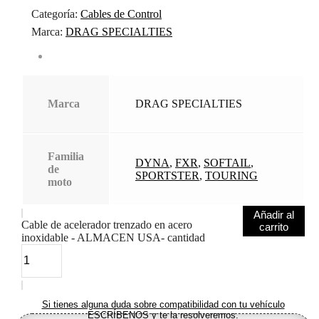
Categoría:
Cables de Control
Marca:
DRAG SPECIALTIES
Marca
DRAG SPECIALTIES
Familia
DYNA
,
FXR
,
SOFTAIL
,
de
SPORTSTER
,
TOURING
moto
Añadir al
Cable de acelerador trenzado en acero
carrito
inoxidable - ALMACEN USA- cantidad
Si tienes alguna duda sobre compatibilidad con tu vehículo
ESCRÍBENOS y te la resolveremos.