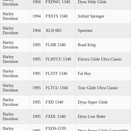
1994
FXDWG 1340
Dyna Wide Glide
Davidson
Harley
1994
FXSTS 1340
Softail Springer
Davidson
Harley
1994
XLH 883
Sportster
Davidson
Harley
1995
FLHR 1340
Road King
Davidson
Harley
1995
FLHTCU 1340
Electra Glide Ultra Classic
Davidson
Harley
1995
FLSTF 1340
Fat Boy
Davidson
Harley
1995
FLTCU 1340
Tour Glide Ultra Classic
Davidson
Harley
1995
FXD 1340
Dyna Super Glide
Davidson
Harley
1995
FXDL 1340
Dyna Low Rider
Davidson
Harley
FXDS-CON
1995
Dyna Super Glide Convertible