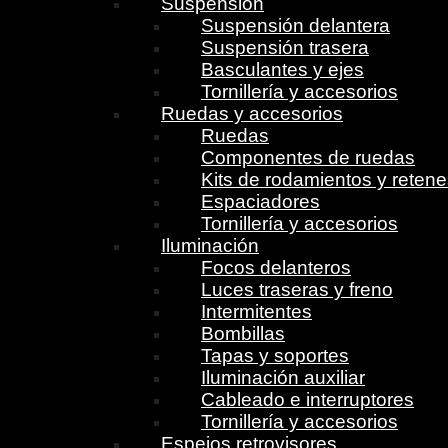
Suspensión
Suspensión delantera
Suspensión trasera
Basculantes y ejes
Tornillería y accesorios
Ruedas y accesorios
Ruedas
Componentes de ruedas
Kits de rodamientos y reten
Espaciadores
Tornillería y accesorios
Iluminación
Focos delanteros
Luces traseras y freno
Intermitentes
Bombillas
Tapas y soportes
Iluminación auxiliar
Cableado e interruptores
Tornillería y accesorios
Espejos retrovisores