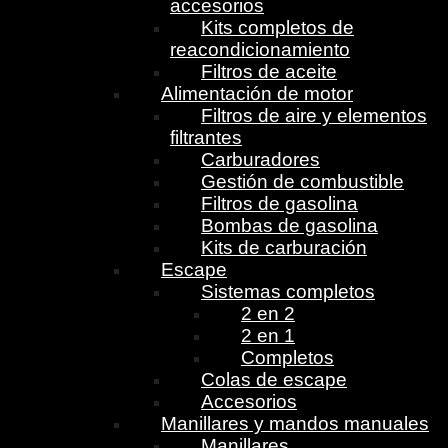
accesorios
Kits completos de
reacondicionamiento
Filtros de aceite
Alimentación de motor
Filtros de aire y elementos
filtrantes
Carburadores
Gestión de combustible
Filtros de gasolina
Bombas de gasolina
Kits de carburación
Escape
Sistemas completos
2 en 2
2 en 1
Completos
Colas de escape
Accesorios
Manillares y mandos manuales
Manillares