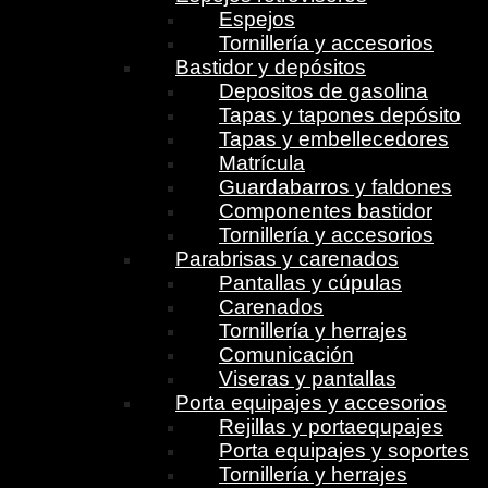
Espejos
Tornillería y accesorios
Bastidor y depósitos
Depositos de gasolina
Tapas y tapones depósito
Tapas y embellecedores
Matrícula
Guardabarros y faldones
Componentes bastidor
Tornillería y accesorios
Parabrisas y carenados
Pantallas y cúpulas
Carenados
Tornillería y herrajes
Comunicación
Viseras y pantallas
Porta equipajes y accesorios
Rejillas y portaequpajes
Porta equipajes y soportes
Tornillería y herrajes