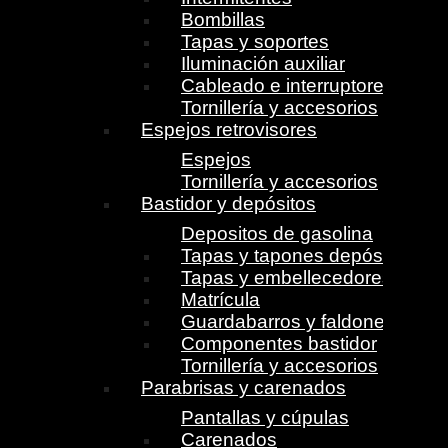
Bombillas
Tapas y soportes
Iluminación auxiliar
Cableado e interruptores
Tornillería y accesorios
Espejos retrovisores
Espejos
Tornillería y accesorios
Bastidor y depósitos
Depositos de gasolina
Tapas y tapones depósito
Tapas y embellecedores
Matrícula
Guardabarros y faldones
Componentes bastidor
Tornillería y accesorios
Parabrisas y carenados
Pantallas y cúpulas
Carenados