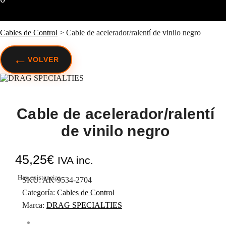
Cables de Control
>
Cable de acelerador/ralentí de vinilo negro
←
VOLVER
Cable de acelerador/ralentí
de vinilo negro
45,25
€
IVA inc.
Hay existencias
SKU:
AK-9534-2704
Categoría:
Cables de Control
Marca:
DRAG SPECIALTIES