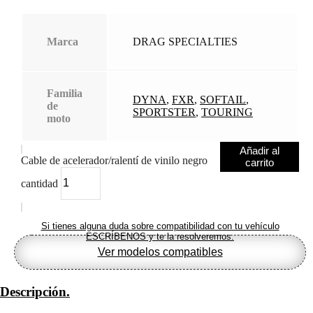
Marca
DRAG SPECIALTIES
Familia
DYNA
,
FXR
,
SOFTAIL
,
de
SPORTSTER
,
TOURING
moto
Añadir al
Cable de acelerador/ralentí de vinilo negro
carrito
cantidad
Si tienes alguna duda sobre compatibilidad con tu vehículo
ESCRÍBENOS y te la resolveremos.
Ver modelos compatibles
Descripción.