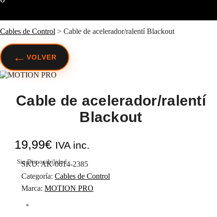
Cables de Control
>
Cable de acelerador/ralentí Blackout
←
VOLVER
Cable de acelerador/ralentí
Blackout
19,99
€
IVA inc.
Sin Disponibilidad
SKU:
AK-0614-2385
Categoría:
Cables de Control
Marca:
MOTION PRO