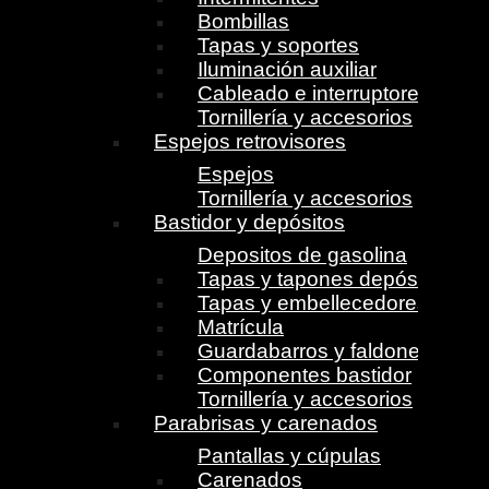
Bombillas
Tapas y soportes
Iluminación auxiliar
Cableado e interruptores
Tornillería y accesorios
Espejos retrovisores
Espejos
Tornillería y accesorios
Bastidor y depósitos
Depositos de gasolina
Tapas y tapones depósito
Tapas y embellecedores
Matrícula
Guardabarros y faldones
Componentes bastidor
Tornillería y accesorios
Parabrisas y carenados
Pantallas y cúpulas
Carenados