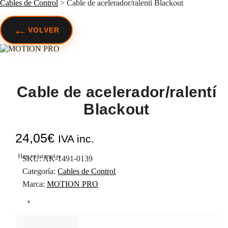
Cables de Control
>
Cable de acelerador/ralentí Blackout
←
VOLVER
Cable de acelerador/ralentí
Blackout
24,05
€
IVA inc.
Hay existencias
SKU:
AK-1491-0139
Categoría:
Cables de Control
Marca:
MOTION PRO