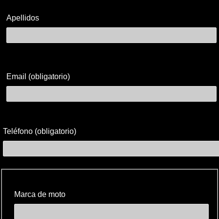
Apellidos
Email (obligatorio)
Teléfono (obligatorio)
Datos
de
la
Marca de moto
motocicleta