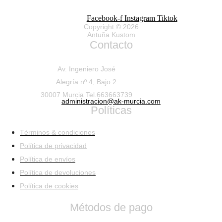
Facebook-f
Instagram
Tiktok
Copyright © 2026
Antuña Kustom
Contacto
Av. Ingeniero José
Alegría nº 4, Bajo 2
30007 Murcia Tel.663663739
administracion@ak-murcia.com
Políticas
Términos & condiciones
Política de privacidad
Política de envíos
Política de devoluciones
Política de cookies
Métodos de pago