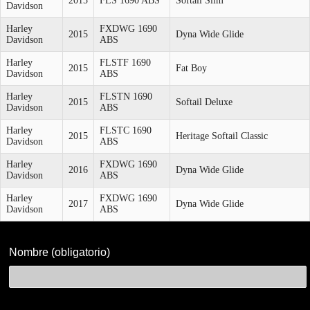
2015
FLS 1690 ABS
Softail Slim
Davidson
Harley
FXDWG 1690
2015
Dyna Wide Glide
Davidson
ABS
Harley
FLSTF 1690
2015
Fat Boy
Davidson
ABS
Harley
FLSTN 1690
2015
Softail Deluxe
Davidson
ABS
Harley
FLSTC 1690
2015
Heritage Softail Classic
Davidson
ABS
Harley
FXDWG 1690
2016
Dyna Wide Glide
Davidson
ABS
Harley
FXDWG 1690
2017
Dyna Wide Glide
Davidson
ABS
Formulario
de
Nombre (obligatorio)
contacto
para
clientes