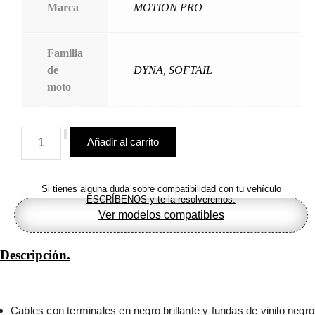
Marca
MOTION PRO
Familia
de
DYNA
,
SOFTAIL
moto
Cable
Añadir al carrito
de
acelerador/ralentí
Blackout
cantidad
Si tienes alguna duda sobre compatibilidad con tu vehículo
ESCRÍBENOS y te la resolveremos.
Ver modelos compatibles
Descripción.
Cables con terminales en negro brillante y fundas de vinilo negro