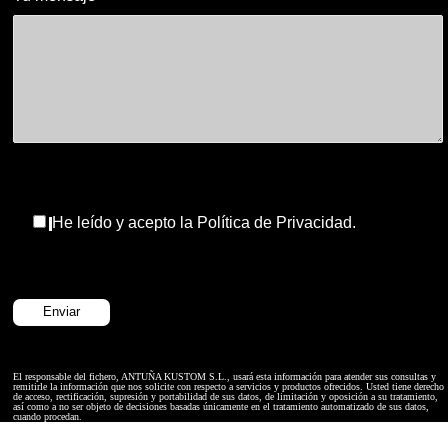
He leído y acepto la Política de Privacidad.
El responsable del fichero, ANTUÑA KUSTOM S.L., usará esta información para atender sus consultas y
remitirle la información que nos solicite con respecto a servicios y productos ofrecidos. Usted tiene derecho
de acceso, rectificación, supresión y portabilidad de sus datos, de limitación y oposición a su tratamiento,
así como a no ser objeto de decisiones basadas únicamente en el tratamiento automatizado de sus datos,
cuando procedan.