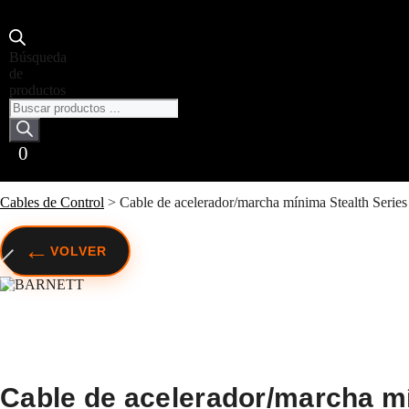
Búsqueda
de
productos
0
Cables de Control
>
Cable de acelerador/marcha mínima Stealth Series
←
VOLVER
Cable de acelerador/marcha mí