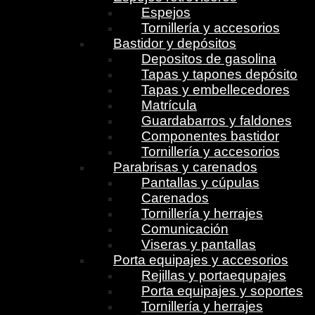
Espejos
Tornillería y accesorios
Bastidor y depósitos
Depositos de gasolina
Tapas y tapones depósito
Tapas y embellecedores
Matrícula
Guardabarros y faldones
Componentes bastidor
Tornillería y accesorios
Parabrisas y carenados
Pantallas y cúpulas
Carenados
Tornillería y herrajes
Comunicación
Viseras y pantallas
Porta equipajes y accesorios
Rejillas y portaequpajes
Porta equipajes y soportes
Tornillería y herrajes