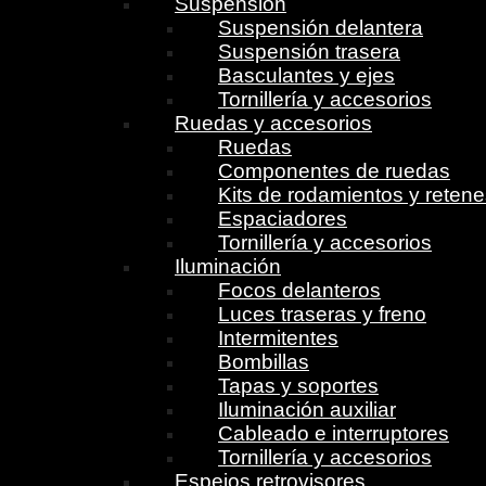
Suspensión
Suspensión delantera
Suspensión trasera
Basculantes y ejes
Tornillería y accesorios
Ruedas y accesorios
Ruedas
Componentes de ruedas
Kits de rodamientos y reten
Espaciadores
Tornillería y accesorios
Iluminación
Focos delanteros
Luces traseras y freno
Intermitentes
Bombillas
Tapas y soportes
Iluminación auxiliar
Cableado e interruptores
Tornillería y accesorios
Espejos retrovisores