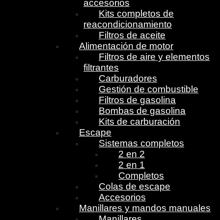
accesorios
Kits completos de
reacondicionamiento
Filtros de aceite
Alimentación de motor
Filtros de aire y elementos
filtrantes
Carburadores
Gestión de combustible
Filtros de gasolina
Bombas de gasolina
Kits de carburación
Escape
Sistemas completos
2 en 2
2 en 1
Completos
Colas de escape
Accesorios
Manillares y mandos manuales
Manillares