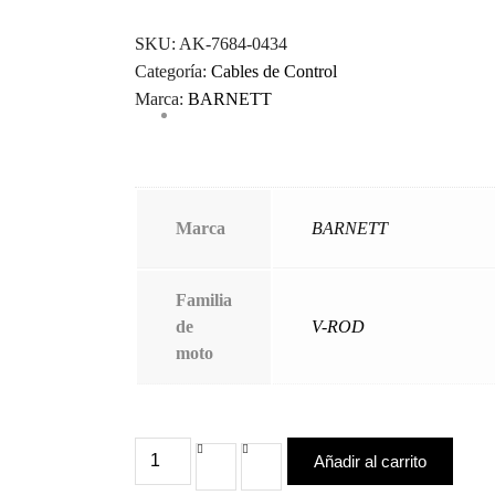
SKU:
AK-7684-0434
Categoría:
Cables de Control
Marca:
BARNETT
Marca
BARNETT
Familia
de
V-ROD
moto
Añadir al carrito