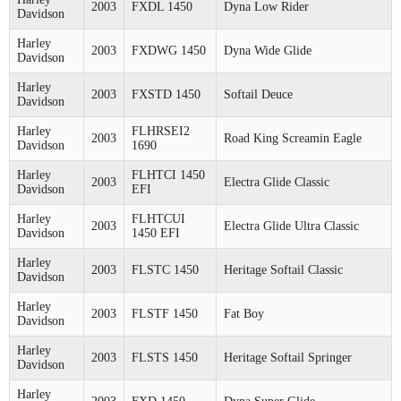
2003
FXDL 1450
Dyna Low Rider
Davidson
Harley
2003
FXDWG 1450
Dyna Wide Glide
Davidson
Harley
2003
FXSTD 1450
Softail Deuce
Davidson
Harley
FLHRSEI2
2003
Road King Screamin Eagle
Davidson
1690
Harley
FLHTCI 1450
2003
Electra Glide Classic
Davidson
EFI
Harley
FLHTCUI
2003
Electra Glide Ultra Classic
Davidson
1450 EFI
Harley
2003
FLSTC 1450
Heritage Softail Classic
Davidson
Harley
2003
FLSTF 1450
Fat Boy
Davidson
Harley
2003
FLSTS 1450
Heritage Softail Springer
Davidson
Harley