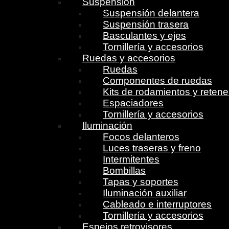
Suspensión
Suspensión delantera
Suspensión trasera
Basculantes y ejes
Tornillería y accesorios
Ruedas y accesorios
Ruedas
Componentes de ruedas
Kits de rodamientos y reten
Espaciadores
Tornillería y accesorios
Iluminación
Focos delanteros
Luces traseras y freno
Intermitentes
Bombillas
Tapas y soportes
Iluminación auxiliar
Cableado e interruptores
Tornillería y accesorios
Espejos retrovisores