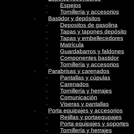
Espejos
Tornillería y accesorios
Bastidor y depósitos
Depositos de gasolina
Tapas y tapones depósito
Tapas y embellecedores
Matrícula
Guardabarros y faldones
Componentes bastidor
Tornillería y accesorios
Parabrisas y carenados
Pantallas y cúpulas
Carenados
Tornillería y herrajes
Comunicación
Viseras y pantallas
Porta equipajes y accesorios
Rejillas y portaequpajes
Porta equipajes y soportes
Tornillería y herrajes