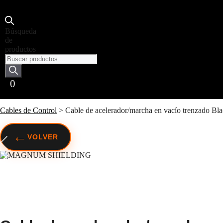
Búsqueda
de
productos
0
Cables de Control
>
Cable de acelerador/marcha en vacío trenzad
←
VOLVER