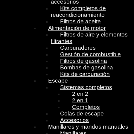
accesorios
Kits completos de
reacondicionamiento
Filtros de aceite
Alimentación de motor
Filtros de aire y elementos
filtrantes
Carburadores
Gestión de combustible
Filtros de gasolina
Bombas de gasolina
Kits de carburación
Escape
Sistemas completos
2 en 2
2 en 1
Completos
Colas de escape
Accesorios
Manillares y mandos manuales
Manillares