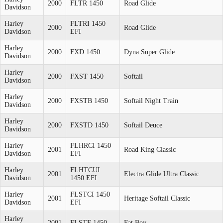
2000
FLTR 1450
Road Glide
Davidson
Harley
FLTRI 1450
2000
Road Glide
Davidson
EFI
Harley
2000
FXD 1450
Dyna Super Glide
Davidson
Harley
2000
FXST 1450
Softail
Davidson
Harley
2000
FXSTB 1450
Softail Night Train
Davidson
Harley
2000
FXSTD 1450
Softail Deuce
Davidson
Harley
FLHRCI 1450
2001
Road King Classic
Davidson
EFI
Harley
FLHTCUI
2001
Electra Glide Ultra Classic
Davidson
1450 EFI
Harley
FLSTCI 1450
2001
Heritage Softail Classic
Davidson
EFI
Harley
2001
FLSTF 1450
Fat Boy