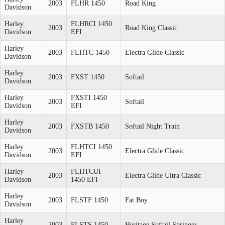
2003
FLHR 1450
Road King
Davidson
Harley
FLHRCI 1450
2003
Road King Classic
Davidson
EFI
Harley
2003
FLHTC 1450
Electra Glide Classic
Davidson
Harley
2003
FXST 1450
Softail
Davidson
Harley
FXSTI 1450
2003
Softail
Davidson
EFI
Harley
2003
FXSTB 1450
Softail Night Train
Davidson
Harley
FLHTCI 1450
2003
Electra Glide Classic
Davidson
EFI
Harley
FLHTCUI
2003
Electra Glide Ultra Classic
Davidson
1450 EFI
Harley
2003
FLSTF 1450
Fat Boy
Davidson
Harley
2003
FLSTS 1450
Heritage Softail Springer