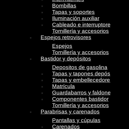
Bombillas
Tapas y soportes
Iluminación auxiliar
Cableado e interruptores
Tornillería y accesorios
Espejos retrovisores
Espejos
Tornillería y accesorios
Bastidor y depósitos
Depositos de gasolina
Tapas y tapones depósito
Tapas y embellecedores
Matrícula
Guardabarros y faldones
Componentes bastidor
Tornillería y accesorios
Parabrisas y carenados
Pantallas y cúpulas
Carenados