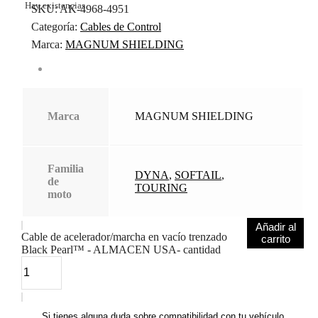
Hay existencias
SKU:
AK-4968-4951
Categoría:
Cables de Control
Marca:
MAGNUM SHIELDING
Marca
MAGNUM SHIELDING
Familia
DYNA
,
SOFTAIL
,
de
TOURING
moto
Añadir al
Cable de acelerador/marcha en vacío trenzado
carrito
Black Pearl™ - ALMACEN USA- cantidad
Si tienes alguna duda sobre compatibilidad con tu vehículo