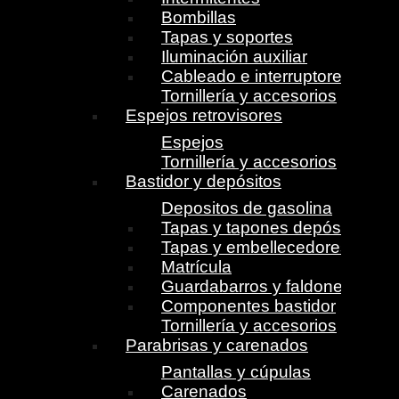
Bombillas
Tapas y soportes
Iluminación auxiliar
Cableado e interruptores
Tornillería y accesorios
Espejos retrovisores
Espejos
Tornillería y accesorios
Bastidor y depósitos
Depositos de gasolina
Tapas y tapones depósito
Tapas y embellecedores
Matrícula
Guardabarros y faldones
Componentes bastidor
Tornillería y accesorios
Parabrisas y carenados
Pantallas y cúpulas
Carenados