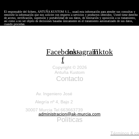
El responsable del fichero, ANTUÑA KUSTOM S.L., usará esta información para atender sus consultas y
remitirle la información que nos solicite con respecto a servicios y productos ofrecidos. Usted tiene derecho
de acceso, rectificación, supresión y portabilidad de sus datos, de limitación y oposición a su tratamiento,
así como a no ser objeto de decisiones basadas únicamente en el tratamiento automatizado de sus datos,
cuando procedan.
Facebook-
Instagram
Tiktok
f
Copyright © 2026
Antuña Kustom
Contacto
Av. Ingeniero José
Alegría nº 4, Bajo 2
30007 Murcia Tel.663663739
administracion@ak-murcia.com
Políticas
Términos & co