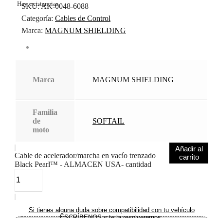
Hay existencias
SKU:
AK-0048-6088
Categoría:
Cables de Control
Marca:
MAGNUM SHIELDING
Marca
MAGNUM SHIELDING
Familia
de
SOFTAIL
moto
Añadir al
Cable de acelerador/marcha en vacío trenzado
carrito
Black Pearl™ - ALMACEN USA- cantidad
Si tienes alguna duda sobre compatibilidad con tu vehículo
ESCRÍBENOS y te la resolveremos.