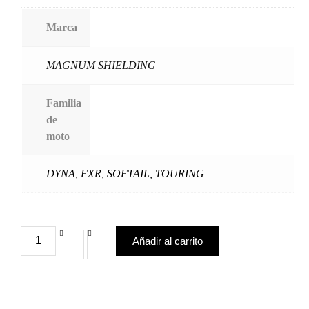
Marca
MAGNUM SHIELDING
Familia
de
moto
DYNA
,
FXR
,
SOFTAIL
,
TOURING
Añadir al carrito