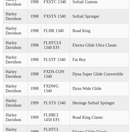
1998
FXSTC 1340
Softail Custom
Davidson
Harley
1998
FXSTS 1340
Softail Springer
Davidson
Harley
1998
FLHR 1340
Road King
Davidson
Harley
FLHTCUI
1998
Electra Glide Ultra Classic
Davidson
1340 EFI
Harley
1998
FLSTF 1340
Fat Boy
Davidson
Harley
FXDS-CON
1998
Dyna Super Glide Convertible
Davidson
1340
Harley
FXDWG
1998
Dyna Wide Glide
Davidson
1340
Harley
1999
FLSTS 1340
Heritage Softail Springer
Davidson
Harley
FLHRCI
1999
Road King Classic
Davidson
1450 EFI
Harley
FLHTCI
1999
Electra Glide Classic