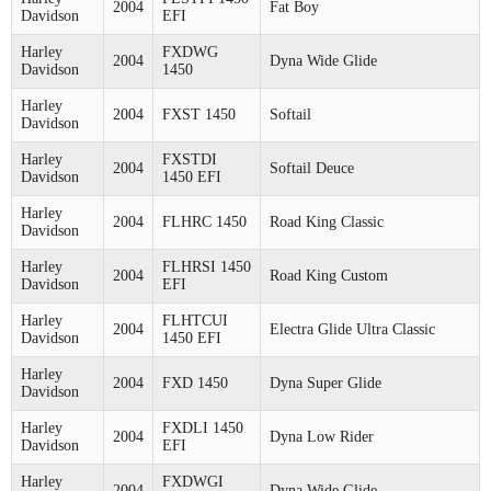
2004
Fat Boy
Davidson
EFI
Harley
FXDWG
2004
Dyna Wide Glide
Davidson
1450
Harley
2004
FXST 1450
Softail
Davidson
Harley
FXSTDI
2004
Softail Deuce
Davidson
1450 EFI
Harley
2004
FLHRC 1450
Road King Classic
Davidson
Harley
FLHRSI 1450
2004
Road King Custom
Davidson
EFI
Harley
FLHTCUI
2004
Electra Glide Ultra Classic
Davidson
1450 EFI
Harley
2004
FXD 1450
Dyna Super Glide
Davidson
Harley
FXDLI 1450
2004
Dyna Low Rider
Davidson
EFI
Harley
FXDWGI
2004
Dyna Wide Glide