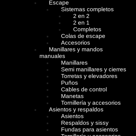
Escape
Sistemas completos
2 en 2
2 en 1
Completos
Colas de escape
Accesorios
Manillares y mandos
manuales
Manillares
Semi manillares y cierres
Torretas y elevadores
Puños
Cables de control
Manetas
Tornillería y accesorios
Asientos y respaldos
Asientos
Respaldos y sissy
Fundas para asientos