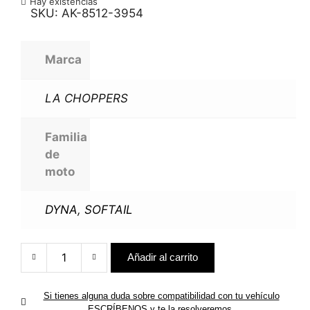
Hay existencias
SKU:
AK-8512-3954
Marca
LA CHOPPERS
Familia
de
moto
DYNA
,
SOFTAIL
Añadir al carrito
Cable
de
Si tienes alguna duda sobre compatibilidad con tu vehículo
acelerador
ESCRÍBENOS y te la resolveremos.