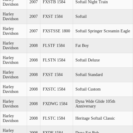
2007
FXSTB 1584
Softail Night Train
Davidson
Harley
2007
FXST 1584
Softail
Davidson
Harley
2007
FXSTSSE 1800
Softail Springer Screamin Eagle
Davidson
Harley
2008
FLSTF 1584
Fat Boy
Davidson
Harley
2008
FLSTN 1584
Softail Deluxe
Davidson
Harley
2008
FXST 1584
Softail Standard
Davidson
Harley
2008
FXSTC 1584
Softail Custom
Davidson
Harley
Dyna Wide Glide 105th
2008
FXDWG 1584
Davidson
Anniversary
Harley
2008
FLSTC 1584
Heritage Softail Classic
Davidson
Harley
2008
FXDF 1584
Dyna Fat Bob