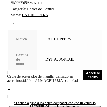
Hay existencias
SKU:
AK-2289-7109
Categoría:
Cables de Control
Marca:
LA CHOPPERS
Marca
LA CHOPPERS
Familia
de
DYNA
,
SOFTAIL
moto
Añadir al
Cable de acelerador de manillar trenzado en
carrito
acero inoxidable - ALMACEN USA- cantidad
Si tienes alguna duda sobre compatibilidad con tu vehículo
ESCRÍBENOS y te la resolveremos.