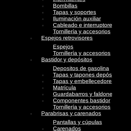
Bombillas
Tapas y soportes
Iluminación auxiliar
Cableado e interruptores
Tornillería y accesorios
Espejos retrovisores
Espejos
Tornillería y accesorios
Bastidor y depósitos
Depositos de gasolina
Tapas y tapones depósito
Tapas y embellecedores
Matrícula
Guardabarros y faldones
Componentes bastidor
Tornillería y accesorios
Parabrisas y carenados
Pantallas y cúpulas
Carenados