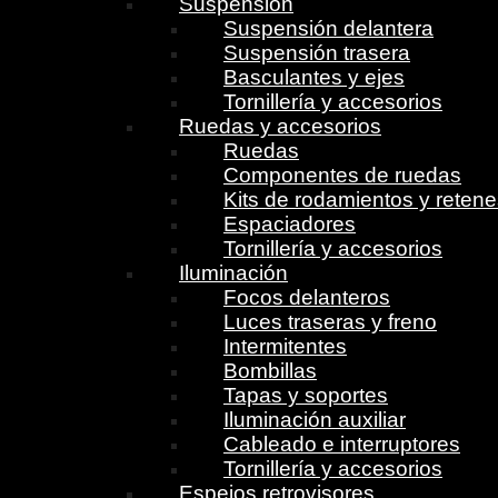
Suspensión
Suspensión delantera
Suspensión trasera
Basculantes y ejes
Tornillería y accesorios
Ruedas y accesorios
Ruedas
Componentes de ruedas
Kits de rodamientos y reten
Espaciadores
Tornillería y accesorios
Iluminación
Focos delanteros
Luces traseras y freno
Intermitentes
Bombillas
Tapas y soportes
Iluminación auxiliar
Cableado e interruptores
Tornillería y accesorios
Espejos retrovisores