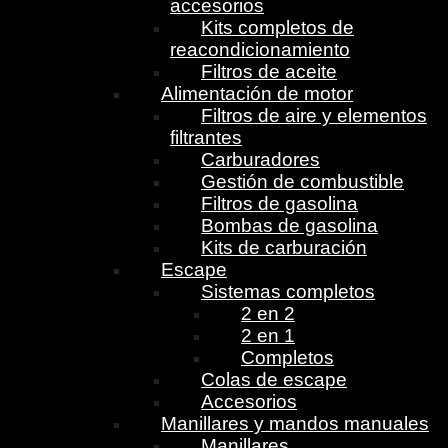
accesorios
Kits completos de
reacondicionamiento
Filtros de aceite
Alimentación de motor
Filtros de aire y elementos
filtrantes
Carburadores
Gestión de combustible
Filtros de gasolina
Bombas de gasolina
Kits de carburación
Escape
Sistemas completos
2 en 2
2 en 1
Completos
Colas de escape
Accesorios
Manillares y mandos manuales
Manillares