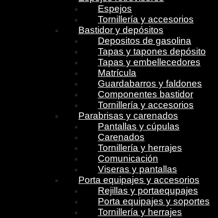
Espejos
Tornillería y accesorios
Bastidor y depósitos
Depositos de gasolina
Tapas y tapones depósito
Tapas y embellecedores
Matrícula
Guardabarros y faldones
Componentes bastidor
Tornillería y accesorios
Parabrisas y carenados
Pantallas y cúpulas
Carenados
Tornillería y herrajes
Comunicación
Viseras y pantallas
Porta equipajes y accesorios
Rejillas y portaequpajes
Porta equipajes y soportes
Tornillería y herrajes