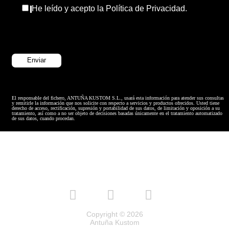
He leído y acepto la Política de Privacidad.
El responsable del fichero, ANTUÑA KUSTOM S.L., usará esta información para atender sus consultas
y remitirle la información que nos solicite con respecto a servicios y productos ofrecidos. Usted tiene
derecho de acceso, rectificación, supresión y portabilidad de sus datos, de limitación y oposición a su
tratamiento, así como a no ser objeto de decisiones basadas únicamente en el tratamiento automatizado
de sus datos, cuando procedan.
Copyright © 2026
Antuña Kustom