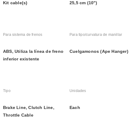
Kit cable(s)
25,5 cm (10")
Para sistema de frenos
Para tipo/curvatura de manillar
ABS, Utiliza la línea de freno 
Cuelgamonos (Ape Hanger)
inferior existente
Tipo
Unidades
Brake Line, Clutch Line, 
Each
Throttle Cable