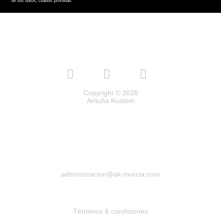
de sus datos, cuando procedan.
Copyright © 2026
Antuña Kustom
administracion@ak-murcia.com
Términos & condiciones