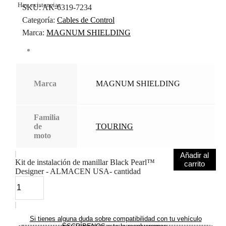
Hay existencias
SKU:
AK-6319-7234
Categoría:
Cables de Control
Marca:
MAGNUM SHIELDING
Marca
MAGNUM SHIELDING
Familia
de
TOURING
moto
Añadir al
Kit de instalación de manillar Black Pearl™
carrito
Designer - ALMACEN USA- cantidad
Si tienes alguna duda sobre compatibilidad con tu vehículo