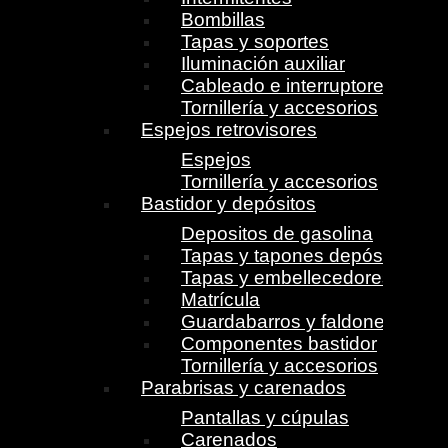
Bombillas
Tapas y soportes
Iluminación auxiliar
Cableado e interruptores
Tornillería y accesorios
Espejos retrovisores
Espejos
Tornillería y accesorios
Bastidor y depósitos
Depositos de gasolina
Tapas y tapones depósito
Tapas y embellecedores
Matrícula
Guardabarros y faldones
Componentes bastidor
Tornillería y accesorios
Parabrisas y carenados
Pantallas y cúpulas
Carenados