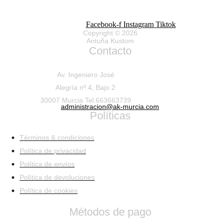
Facebook-f
Instagram
Tiktok
Copyright © 2026
Antuña Kustom
Contacto
Av. Ingeniero José
Alegría nº 4, Bajo 2
30007 Murcia Tel.663663739
administracion@ak-murcia.com
Políticas
Términos & condiciones
Política de privacidad
Política de envíos
Política de devoluciones
Política de cookies
Métodos de pago