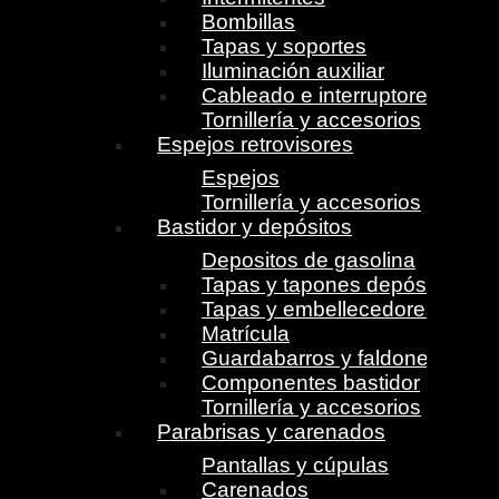
Bombillas
Tapas y soportes
Iluminación auxiliar
Cableado e interruptores
Tornillería y accesorios
Espejos retrovisores
Espejos
Tornillería y accesorios
Bastidor y depósitos
Depositos de gasolina
Tapas y tapones depósito
Tapas y embellecedores
Matrícula
Guardabarros y faldones
Componentes bastidor
Tornillería y accesorios
Parabrisas y carenados
Pantallas y cúpulas
Carenados