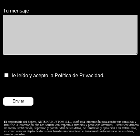
Tu mensaje
He leído y acepto la Política de Privacidad.
El responsable del fichero, ANTUÑA KUSTOM S.L., usará esta información para atender sus consultas y
remitirle la información que nos solicite con respecto a servicios y productos ofrecidos. Usted tiene derecho
de acceso, rectificación, supresión y portabilidad de sus datos, de limitación y oposición a su tratamiento,
así como a no ser objeto de decisiones basadas únicamente en el tratamiento automatizado de sus datos,
cuando procedan.