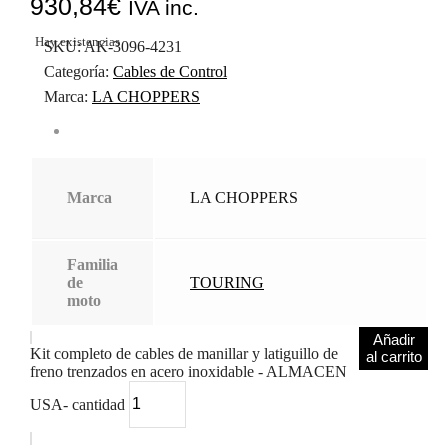
930,84
€
IVA inc.
Hay existencias
SKU:
AK-3096-4231
Categoría:
Cables de Control
Marca:
LA CHOPPERS
Marca
LA CHOPPERS
Familia
de
TOURING
moto
Añadir
Kit completo de cables de manillar y latiguillo de
al carrito
freno trenzados en acero inoxidable - ALMACEN
USA- cantidad