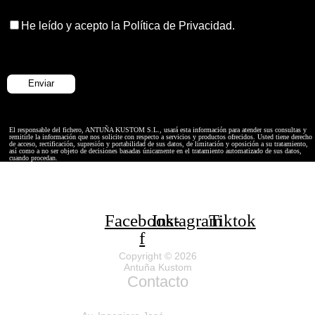
He leído y acepto la Política de Privacidad.
El responsable del fichero, ANTUÑA KUSTOM S.L., usará esta información para atender sus consultas y
remitirle la información que nos solicite con respecto a servicios y productos ofrecidos. Usted tiene derecho
de acceso, rectificación, supresión y portabilidad de sus datos, de limitación y oposición a su tratamiento,
así como a no ser objeto de decisiones basadas únicamente en el tratamiento automatizado de sus datos,
cuando procedan.
Facebook-
Instagram
Tiktok
f
Copyright © 2026
Antuña Kustom
Contacto