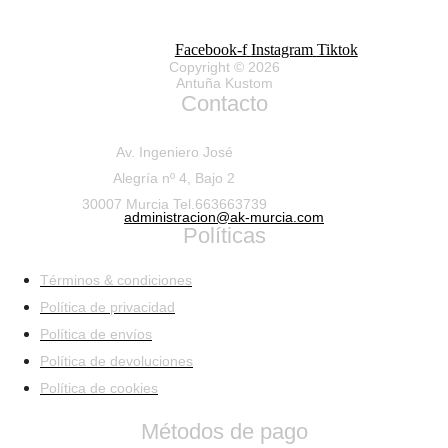
Facebook-f
Instagram
Tiktok
Copyright © 2026
Antuña Kustom
Contacto
Av. Ingeniero José
Alegría nº 4, Bajo 2
30007 Murcia Tel.663663739
administracion@ak-murcia.com
Políticas
Términos & condiciones
Política de privacidad
Política de envíos
Política de devoluciones
Política de cookies
Métodos de pago