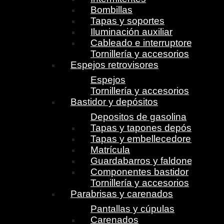
Bombillas
Tapas y soportes
Iluminación auxiliar
Cableado e interruptores
Tornillería y accesorios
Espejos retrovisores
Espejos
Tornillería y accesorios
Bastidor y depósitos
Depositos de gasolina
Tapas y tapones depósito
Tapas y embellecedores
Matrícula
Guardabarros y faldones
Componentes bastidor
Tornillería y accesorios
Parabrisas y carenados
Pantallas y cúpulas
Carenados