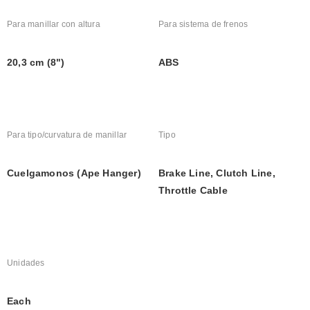
Para manillar con altura
Para sistema de frenos
20,3 cm (8")
ABS
Para tipo/curvatura de manillar
Tipo
Cuelgamonos (Ape Hanger)
Brake Line, Clutch Line, 
Throttle Cable
Unidades
Each