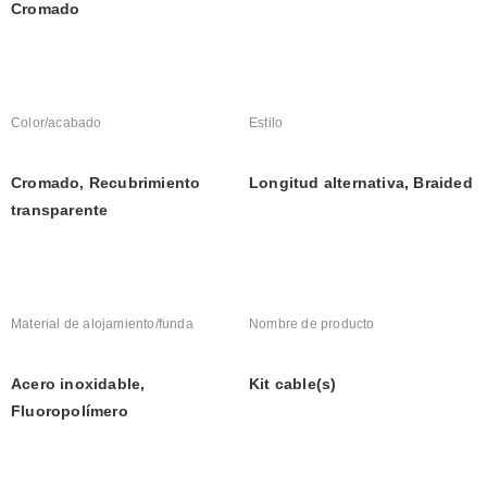
Cromado
Color/acabado
Estilo
Cromado, Recubrimiento 
Longitud alternativa, Braided
transparente
Material de alojamiento/funda
Nombre de producto
Acero inoxidable, 
Kit cable(s)
Fluoropolímero