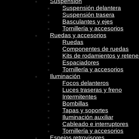
Suspensión
Suspensión delantera
Suspensión trasera
Basculantes y ejes
Tornillería y accesorios
Ruedas y accesorios
Ruedas
Componentes de ruedas
Kits de rodamientos y reten
Espaciadores
Tornillería y accesorios
Iluminación
Focos delanteros
Luces traseras y freno
Intermitentes
Bombillas
Tapas y soportes
Iluminación auxiliar
Cableado e interruptores
Tornillería y accesorios
Espejos retrovisores