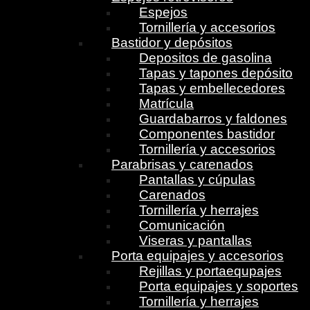
Espejos
Tornillería y accesorios
Bastidor y depósitos
Depositos de gasolina
Tapas y tapones depósito
Tapas y embellecedores
Matrícula
Guardabarros y faldones
Componentes bastidor
Tornillería y accesorios
Parabrisas y carenados
Pantallas y cúpulas
Carenados
Tornillería y herrajes
Comunicación
Viseras y pantallas
Porta equipajes y accesorios
Rejillas y portaequpajes
Porta equipajes y soportes
Tornillería y herrajes