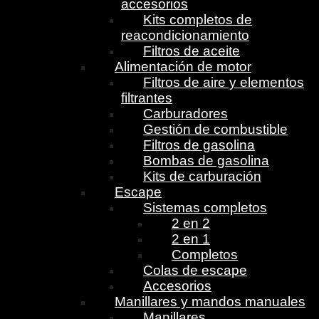
accesorios
Kits completos de
reacondicionamiento
Filtros de aceite
Alimentación de motor
Filtros de aire y elementos
filtrantes
Carburadores
Gestión de combustible
Filtros de gasolina
Bombas de gasolina
Kits de carburación
Escape
Sistemas completos
2 en 2
2 en 1
Completos
Colas de escape
Accesorios
Manillares y mandos manuales
Manillares