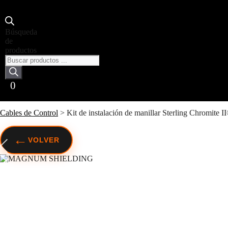
Búsqueda
de
productos
0
Cables de Control
>
Kit de instalación de manillar Sterling Chromite 
←
VOLVER