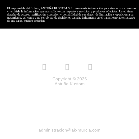
El responsable del fichero, ANTUÑA KUSTOM S.L., usará esta información para atender sus consultas
y remitirle la información que nos solicite con respecto a servicios y productos ofrecidos. Usted tiene
derecho de acceso, rectificación, supresión y portabilidad de sus datos, de limitación y oposición a su
tratamiento, así como a no ser objeto de decisiones basadas únicamente en el tratamiento automatizado
de sus datos, cuando procedan.
Copyright © 2026
Antuña Kustom
administracion@ak-murcia.com