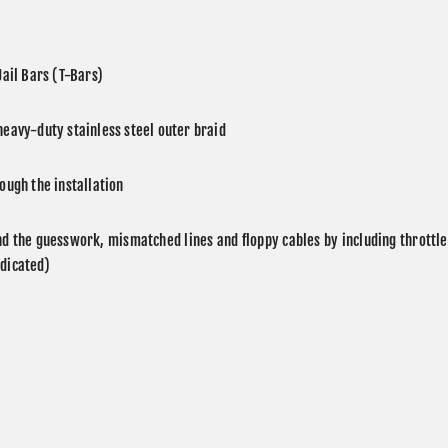
Jail Bars (T-Bars)
heavy-duty stainless steel outer braid
rough the installation
 the guesswork, mismatched lines and floppy cables by including throttle 
ndicated)