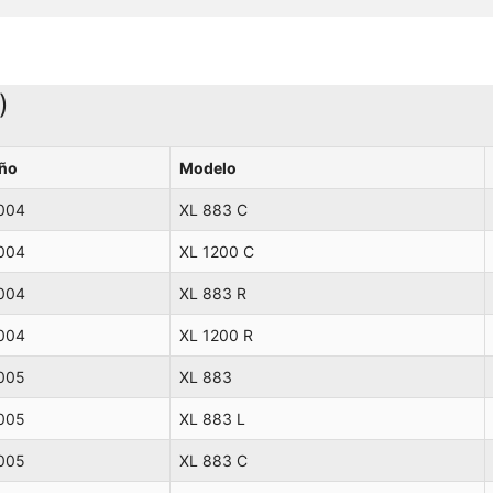
Davidson
2006
XL 883 C
Sportster Custom
Davidson
2006
XL 1200 R
Roadster
)
ño
Modelo
004
XL 883 C
004
XL 1200 C
004
XL 883 R
004
XL 1200 R
005
XL 883
005
XL 883 L
005
XL 883 C