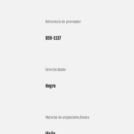
Referencia de proveedor
B30-1137
Color/acabado
Negro
Material de alojamiento/funda
Vinilo