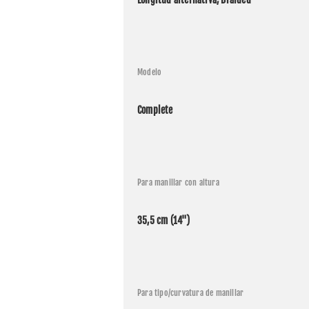
Modelo
Complete
Para manillar con altura
Aplic
35,5 cm (14")
Fabrica
Harley 
Para tipo/curvatura de manillar
Harley 