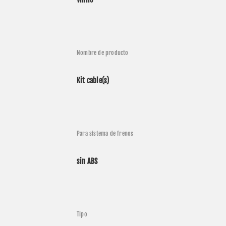
Nombre de producto
Kit cable(s)
Para sistema de frenos
aciones (15 modelos compatibles)
sin ABS
nte
Año
Modelo
Nombre
Davidson
2004
XL 883 C
Sportster Custom
Tipo
Davidson
2004
XL 1200 C
Sportster Custom