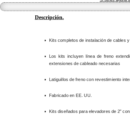
y
latiguillo
de
Descripción.
freno
para
manillares
Burly
Ape
Kits completos de instalación de cables y l
cantidad
Los kits incluyen línea de freno extend
extensiones de cableado necesarias
Latiguillos de freno con revestimiento int
Fabricado en EE. UU.
Kits diseñados para elevadores de 2” con