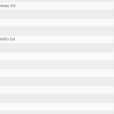
versary 114
 (ANV) 114