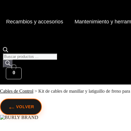
Recambios y accesorios
Mantenimiento y herram
Búsqueda
de
productos
0
Cables de Control
>
Kit de cables de manillar y latiguillo de freno par
←
VOLVER