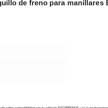
iguillo de freno para manillares
duda sobre compatibilidad con tu vehículo ESCRÍBENOS y te la resolveremos