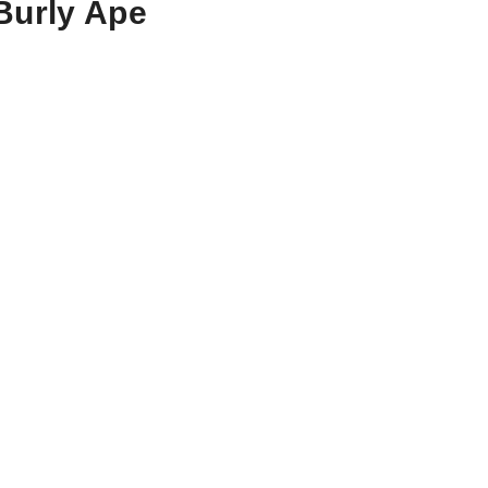
 Burly Ape
.