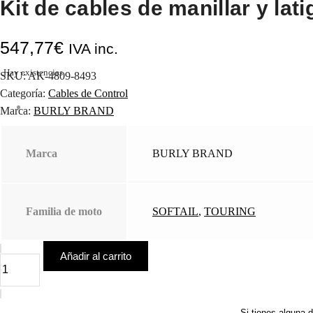
Kit de cables de manillar y lat
547,77
€
IVA inc.
Hay existencias
SKU:
AK-4809-8493
Categoría:
Cables de Control
Marca:
BURLY BRAND
Marca
BURLY BRAND
Familia de moto
SOFTAIL
,
TOURING
Añadir al carrito
Kit
de
cables
de
manillar
Si tienes alguna 