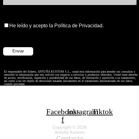
He leído y acepto la Política de Privacidad.
El responsable del fichero, ANTUÑA KUSTOM S.L., usará esta información para atender sus consultas y
remitirle la información que nos solicite con respecto a servicios y productos ofrecidos. Usted tiene derecho
de acceso, rectificación, supresión y portabilidad de sus datos, de limitación y oposición a su tratamiento,
así como a no ser objeto de decisiones basadas únicamente en el tratamiento automatizado de sus datos,
cuando procedan.
Facebook-
Instagram
Tiktok
f
Copyright © 2026
Antuña Kustom
Contacto