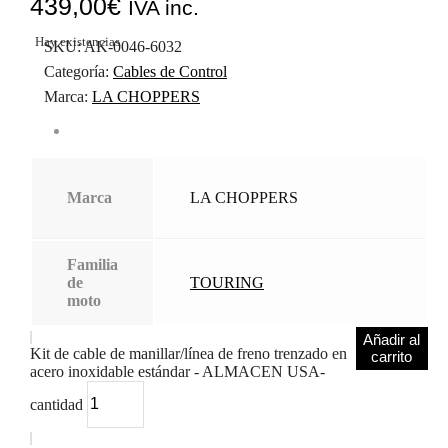
439,00
€
IVA inc.
Hay existencias
SKU:
AK-0046-6032
Categoría:
Cables de Control
Marca:
LA CHOPPERS
Marca
LA CHOPPERS
Familia
de
TOURING
moto
Añadir al
Kit de cable de manillar/línea de freno trenzado en
carrito
acero inoxidable estándar - ALMACEN USA-
cantidad