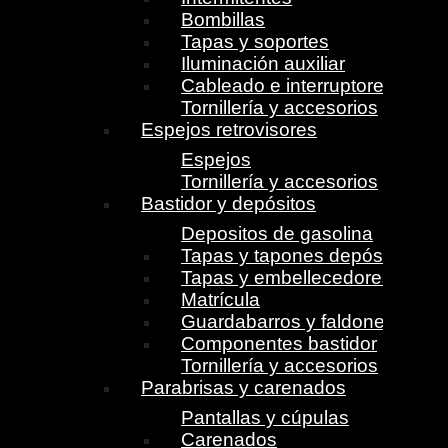
Bombillas
Tapas y soportes
Iluminación auxiliar
Cableado e interruptores
Tornillería y accesorios
Espejos retrovisores
Espejos
Tornillería y accesorios
Bastidor y depósitos
Depositos de gasolina
Tapas y tapones depósito
Tapas y embellecedores
Matrícula
Guardabarros y faldones
Componentes bastidor
Tornillería y accesorios
Parabrisas y carenados
Pantallas y cúpulas
Carenados