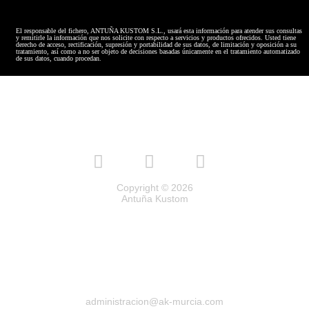
El responsable del fichero, ANTUÑA KUSTOM S.L., usará esta información para atender sus consultas
y remitirle la información que nos solicite con respecto a servicios y productos ofrecidos. Usted tiene
derecho de acceso, rectificación, supresión y portabilidad de sus datos, de limitación y oposición a su
tratamiento, así como a no ser objeto de decisiones basadas únicamente en el tratamiento automatizado
de sus datos, cuando procedan.
Copyright © 2026
Antuña Kustom
administracion@ak-murcia.com