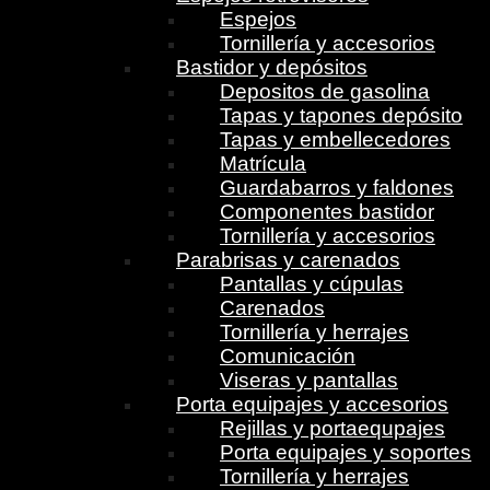
Espejos
Tornillería y accesorios
Bastidor y depósitos
Depositos de gasolina
Tapas y tapones depósito
Tapas y embellecedores
Matrícula
Guardabarros y faldones
Componentes bastidor
Tornillería y accesorios
Parabrisas y carenados
Pantallas y cúpulas
Carenados
Tornillería y herrajes
Comunicación
Viseras y pantallas
Porta equipajes y accesorios
Rejillas y portaequpajes
Porta equipajes y soportes
Tornillería y herrajes