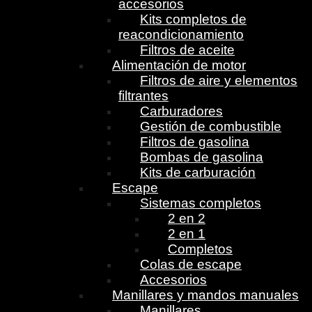
accesorios
Kits completos de
reacondicionamiento
Filtros de aceite
Alimentación de motor
Filtros de aire y elementos
filtrantes
Carburadores
Gestión de combustible
Filtros de gasolina
Bombas de gasolina
Kits de carburación
Escape
Sistemas completos
2 en 2
2 en 1
Completos
Colas de escape
Accesorios
Manillares y mandos manuales
Manillares