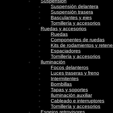
Suspensión
Suspensión delantera
Suspensión trasera
Basculantes y ejes
Tornillería y accesorios
Ruedas y accesorios
Ruedas
Componentes de ruedas
Kits de rodamientos y reten
Espaciadores
Tornillería y accesorios
Iluminación
Focos delanteros
Luces traseras y freno
Intermitentes
Bombillas
Tapas y soportes
Iluminación auxiliar
Cableado e interruptores
Tornillería y accesorios
Espejos retrovisores